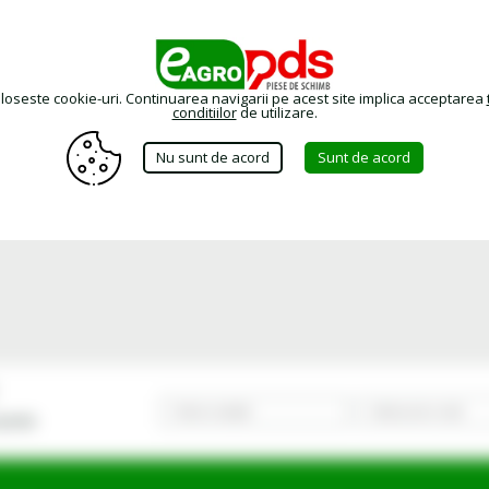
oloseste cookie-uri. Continuarea navigarii pe acest site implica acceptarea
conditiilor
de utilizare.
Nu sunt de acord
Sunt de acord
Tiranti laterali si
accesorii
 peste