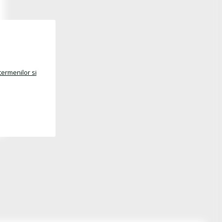
termenilor si