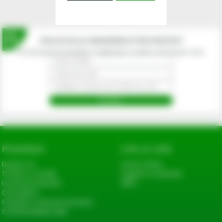
Inscrie-te la newsletterul fermierilor!
Prin abonarea la newsletter-ul eagropds.ro confirm că am peste 16 ani.
Prezentare
Link-uri utile
Despre noi
Cerere oferta
Termeni si conditii
Sugestii si reclamatii
Livrarea produselor
ANPC
Cum platesc
Garantie si returnare produse
Confidentialitate date