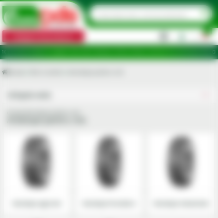
0
Categorii de produse
|
uncte de ridicare în județele: Ilfov, Bihor, Botoșani, Brăila, Călărași, Ialomița, Cluj, Constanța, Dolj, Gi
Acasa
Roti si senile
Anvelope pentru roti
Utilajele mele
Grupa Anvelope pentru roti
Anvelope pentru roti
Anvelope agricole
Anvelope forestiere
Anvelope industriale