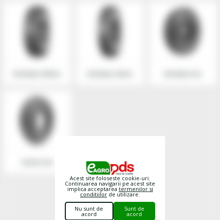
Anvelope militare
Anvelope rutiere
Anvelope mici
Camere aer
Acest site foloseste cookie-uri.
Continuarea navigarii pe acest site
implica acceptarea
termenilor si
conditiilor
de utilizare.
Nu sunt de
Sunt de
acord
acord