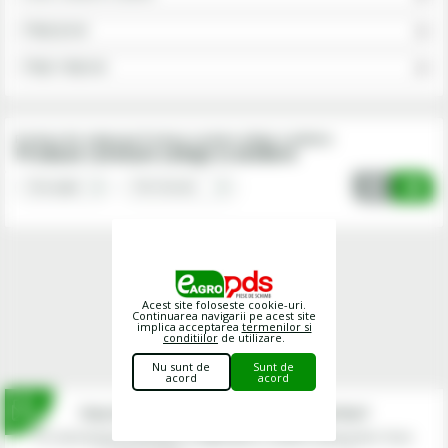
Alege grupa
Alege subgrupa
Produse din subgrupa Produse curatare utilaje si ateliere
Produse curatare utilaje si ateliere
Acest site foloseste cookie-uri.
Continuarea navigarii pe acest site
implica acceptarea
termenilor si
conditiilor
de utilizare.
Nu sunt de
Sunt de
acord
acord
Inscrie-te la newsletterul fermierilor!
Prin abonarea la newsletter-ul eagropds.ro confirm că am peste 16 ani.