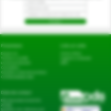
Prezentare
Link-uri utile
Despre noi
Cerere oferta
Termeni si conditii
Sugestii si reclamatii
Livrarea produselor
ANPC
Cum platesc
Garantie si returnare produse
Confidentialitate date
Date de contact
DN2, Bucureşti-Urziceni km
20+600,
Șindrilița, Com. Găneasa, Jud.