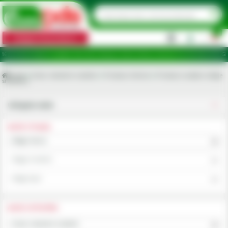
0
Categorii de produse
|
uncte de ridicare în județele: Ilfov, Bihor, Botoșani, Brăila, Călărași, Ialomița, Cluj, Constanța, Dolj, Gi
Acasa
Scule, industrie si atelier
Produse chimice
Produse curatare utilaje
si ateliere
Utilajele mele
ALEGE UTILAJUL
Alege marca
Alege modelul
Alege tipul
ALEGE CATEGORIA
Scule, industrie si atelier