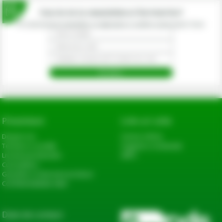
Inscrie-te la newsletterul fermierilor!
Prin abonarea la newsletter-ul eagropds.ro confirm că am peste 16 ani.
Prezentare
Link-uri utile
Despre noi
Cerere oferta
Termeni si conditii
Sugestii si reclamatii
Livrarea produselor
ANPC
Cum platesc
Garantie si returnare produse
Confidentialitate date
Date de contact