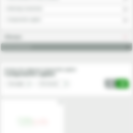
Ambreiaj si transmisie
Componente cuplare
Filtreaza
Articol potrivit ptr
Produse din subgrupa Componente cuplare
Componente cuplare