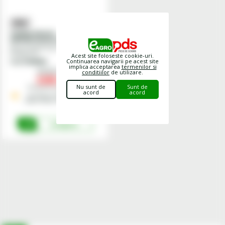
Cuplaj elastic -
miniexcavator pe senile CXB
/ EB, EBSR, ESR
Articol potrivit ptr:
Case CE; New
Holland CE
Acest site foloseste cookie-uri.
Continuarea navigarii pe acest site
Cod
87388997
implica acceptarea
termenilor si
2593,
00
conditiilor
de utilizare.
lei
2205,
00
lei
Nu sunt de
Sunt de
Preturile includ TVA.
acord
acord
Stoc Depozit Central - termen
mediu livrare 1-3 zile lucratoare
Cumpara