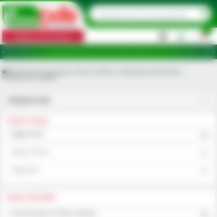
0
Categorii de produse
|
ași, Ialomița, Cluj, Constanța, Dolj, Giurgiu, Iași, Satu Mare, Teleorman, Timiș, Tulcea, Vaslui. * 30.000 
Acasa
Piese tractoare si Piese combine
Ambreiaj si transmisie
Componente cuplare
Utilajele mele
ALEGE UTILAJUL
Alege marca
Alege modelul
Alege tipul
ALEGE CATEGORIA
Piese tractoare si Piese combine