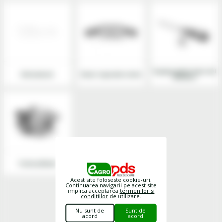
Supape golire baie ulei
Intinzatoare
Seturi reparatie motor
Stahlbus
Turbosuflante
Acest site foloseste cookie-uri.
Continuarea navigarii pe acest site
implica acceptarea
termenilor si
conditiilor
de utilizare.
Nu sunt de
Sunt de
acord
acord