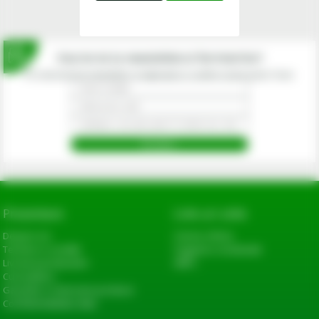
Inscrie-te la newsletterul fermierilor!
Prin abonarea la newsletter-ul eagropds.ro confirm că am peste 16 ani.
Prezentare
Link-uri utile
Despre noi
Cerere oferta
Termeni si conditii
Sugestii si reclamatii
Livrarea produselor
ANPC
Cum platesc
Garantie si returnare produse
Confidentialitate date