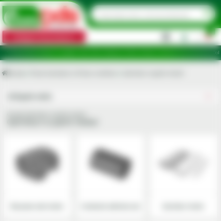
0
Categorii de produse
|
 puncte de ridicare în județele: Ilfov, Bihor, Botoșani, Brăila, Călărași, Ialomița, Cluj, Constanța, Dolj,
Acasa
Piese tractoare si Piese combine
Garnituri si parti motor
Utilajele mele
Grupa Garnituri si parti motor
Garnituri si parti motor
Busoane ulei motor
Conducte admisie aer
Garnituri motor