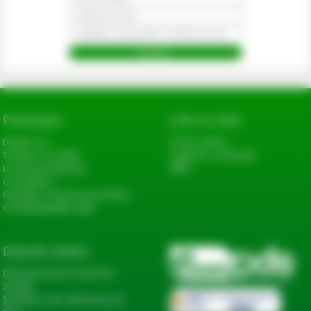
Prezentare
Link-uri utile
Despre noi
Cerere oferta
Termeni si conditii
Sugestii si reclamatii
Livrarea produselor
ANPC
Cum platesc
Garantie si returnare produse
Confidentialitate date
Date de contact
DN2, Bucureşti-Urziceni km
20+600,
Șindrilița, Com. Găneasa, Jud.