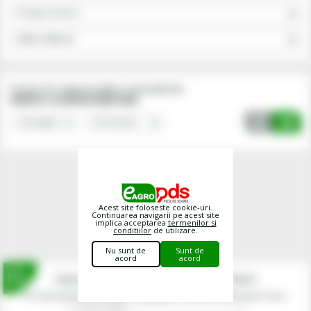
Produse chimice
Alege subgrupa
Produse din subgrupa Aditivi combustibil/ulei
Aditivi combustibil/ulei
Acest site foloseste cookie-uri.
Continuarea navigarii pe acest site
implica acceptarea
termenilor si
conditiilor
de utilizare.
Nu sunt de
Sunt de
acord
acord
Inscrie-te la newsletterul fermierilor!
Prin abonarea la newsletter-ul eagropds.ro confirm că am peste 16 ani.