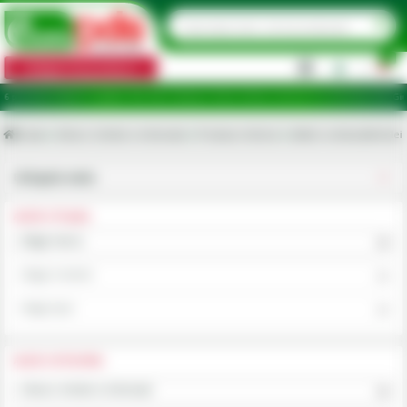
0
Categorii de produse
|
ncte de ridicare în județele: Ilfov, Bihor, Botoșani, Brăila, Călărași, Ialomița, Cluj, Constanța, Dolj, Gi
Acasa
Uleiuri, lichide si chimicale
Produse chimice
Aditivi combustibil/ulei
Utilajele mele
ALEGE UTILAJUL
Alege marca
Alege modelul
Alege tipul
ALEGE CATEGORIA
Uleiuri, lichide si chimicale