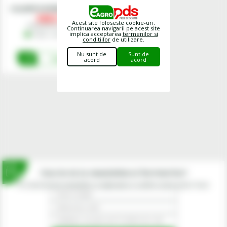
Cod
JANTA W10X46
5652,
00
lei
Acest site foloseste cookie-uri.
Preturile includ TVA.
Continuarea navigarii pe acest site
implica acceptarea
termenilor si
În Stoc - Livrare imediata
conditiilor
de utilizare.
Nu sunt de
Sunt de
Cumpara
acord
acord
Inscrie-te la newsletterul fermierilor!
Prin abonarea la newsletter-ul eagropds.ro confirm că am peste 16 ani.