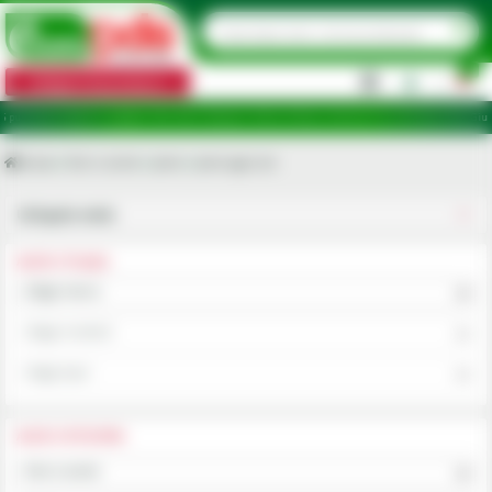
0
Categorii de produse
|
e de ridicare în județele: Ilfov, Bihor, Botoșani, Brăila, Călărași, Ialomița, Cluj, Constanța, Dolj, Giurg
Acasa
Roti si senile
Jante
Jante agricole
Utilajele mele
ALEGE UTILAJUL
Alege marca
Alege modelul
Alege tipul
ALEGE CATEGORIA
Roti si senile