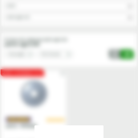
Jante
Jante agricole
Produse din subgrupa Jante agricole
Jante agricole
-50
LICHIDARE STOC
Janta - W10x46