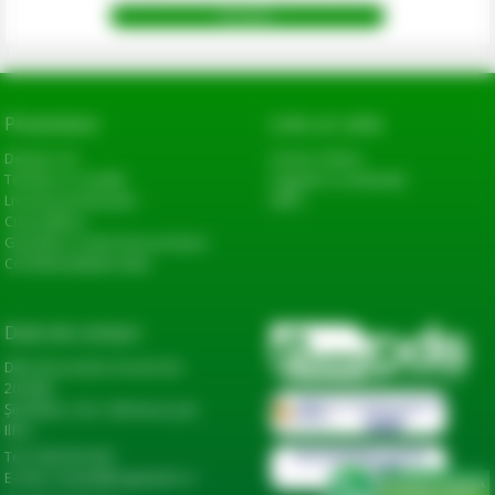
Prezentare
Link-uri utile
Despre noi
Cerere oferta
Termeni si conditii
Sugestii si reclamatii
Livrarea produselor
ANPC
Cum platesc
Garantie si returnare produse
Confidentialitate date
Date de contact
DN2, Bucureşti-Urziceni km
20+600,
Șindrilița, Com. Găneasa, Jud.
Ilfov
Tel: 0744 974 441
E-mail: contact@eagropds.ro