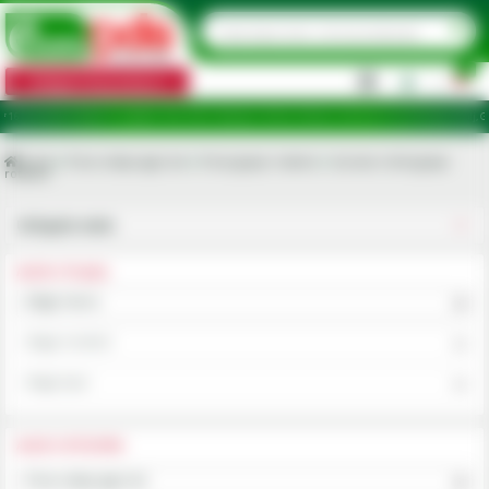
0
Categorii de produse
|
uncte de ridicare în județele: Ilfov, Bihor, Botoșani, Brăila, Călărași, Ialomița, Cluj, Constanța, Dolj, G
Acasa
Piese utilaje agricole
Piese grape rotative
Suruburi dinti grapa
rotativa
Utilajele mele
ALEGE UTILAJUL
Alege marca
Alege modelul
Alege tipul
ALEGE CATEGORIA
Piese utilaje agricole