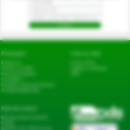
Prezentare
Link-uri utile
Despre noi
Cerere oferta
Termeni si conditii
Sugestii si reclamatii
Livrarea produselor
ANPC
Cum platesc
Garantie si returnare produse
Confidentialitate date
Date de contact
DN2, Bucureşti-Urziceni km
20+600,
Șindrilița, Com. Găneasa, Jud.