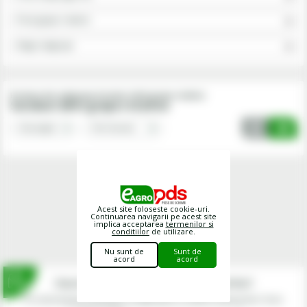
Piese grape rotative
Alege subgrupa
Produse din subgrupa Suruburi dinti grapa rotativa
Suruburi dinti grapa rotativa
Acest site foloseste cookie-uri.
Continuarea navigarii pe acest site
implica acceptarea
termenilor si
conditiilor
de utilizare.
Nu sunt de
Sunt de
acord
acord
Inscrie-te la newsletterul fermierilor!
Prin abonarea la newsletter-ul eagropds.ro confirm că am peste 16 ani.