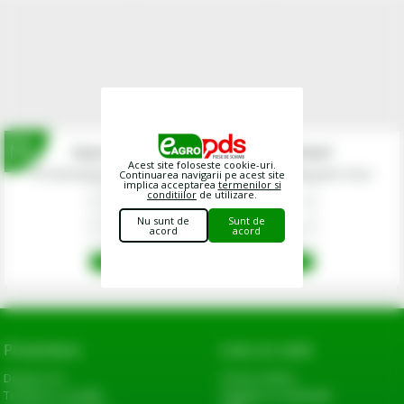
Inscrie-te la newsletterul fermierilor!
Acest site foloseste cookie-uri.
Prin abonarea la newsletter-ul eagropds.ro confirm că am peste 16 ani.
Continuarea navigarii pe acest site
implica acceptarea
termenilor si
conditiilor
de utilizare.
Nu sunt de
Sunt de
acord
acord
Prezentare
Link-uri utile
Despre noi
Cerere oferta
Termeni si conditii
Sugestii si reclamatii