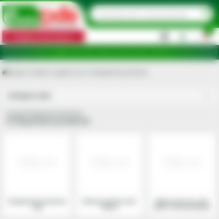
0
Categorii de produse
|
puncte de ridicare în județele: Ilfov, Bihor, Botoșani, Brăila, Călărași, Ialomița, Cluj, Constanța, Dolj, 
Acasa
Gradini si spatii verzi
Echipament protectie
Utilajele mele
Grupa Echipament protectie
Echipament protectie
Echipament protectie
Ghete protectie anti-
Manusi de lucru din
cap
taiere
piele / termoizolante