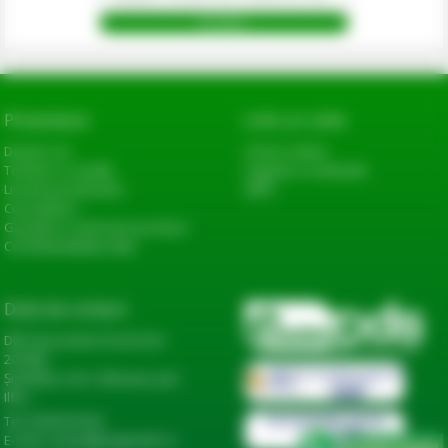
Prezentare
Link-uri utile
Despre noi
Cerere oferta
Termeni si conditii
Sugestii si reclamatii
Livrarea produselor
ANPC
Cum platesc
Garantie si returnare produse
Confidentialitate date
Date de contact
DN2, Bucureşti-Urziceni km
20+600,
Șindrilița, Com. Găneasa, Jud.
Ilfov
Tel: 0744 974 441
E-mail: contact@eagropds.ro