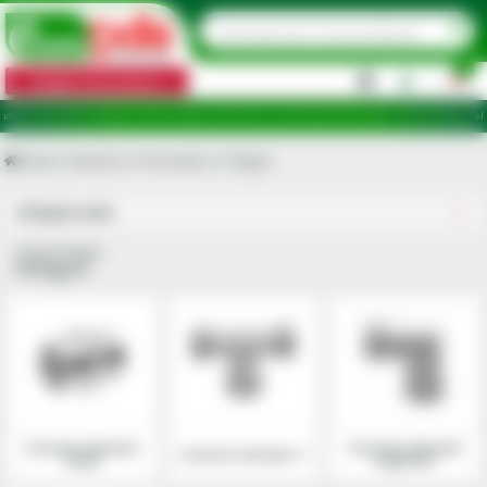
0
Categorii de produse
|
ele: Ilfov, Bihor, Botoșani, Brăila, Călărași, Ialomița, Cluj, Constanța, Dolj, Giurgiu, Iași, Satu Mare, T
Acasa
Hidraulice si Pneumatice
Fitinguri
Utilajele mele
Grupa Fitinguri
Fitinguri
Conectori hidraulici
Conectori hidraulici
Conectori hidraulici T
drepti
unghiulari