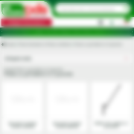
0
Categorii de produse
|
puncte de ridicare în județele: Ilfov, Bihor, Botoșani, Brăila, Călărași, Ialomița, Cluj, Constanța, Dolj, G
Acasa
Piese tractoare si Piese combine
Piese cu prindere in 3 puncte
Utilajele mele
Grupa Piese cu prindere in 3 puncte
Piese cu prindere in 3 puncte
Accesorii si piese
Accesorii si piese
Bolturi de cuplare si
tiranti centrali
tiranti laterali
accesorii