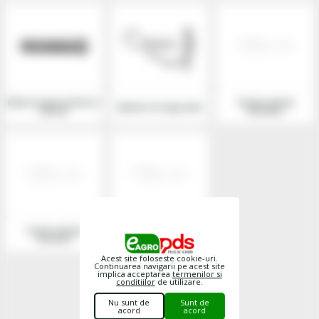
Bolturi tiranti centrali si
Tiranti centrali
Splinturi de siguranta
laterali
hidraulici
Tiranti centrali
Tiranti laterali si
mecanici
accesorii
Acest site foloseste cookie-uri.
Continuarea navigarii pe acest site
implica acceptarea
termenilor si
conditiilor
de utilizare.
Nu sunt de
Sunt de
acord
acord