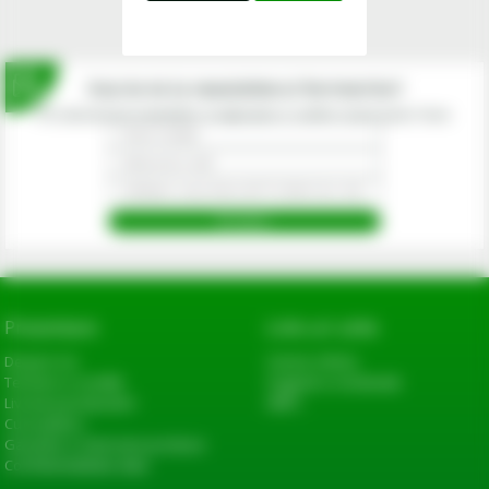
Inscrie-te la newsletterul fermierilor!
Prin abonarea la newsletter-ul eagropds.ro confirm că am peste 16 ani.
Prezentare
Link-uri utile
Despre noi
Cerere oferta
Termeni si conditii
Sugestii si reclamatii
Livrarea produselor
ANPC
Cum platesc
Garantie si returnare produse
Confidentialitate date