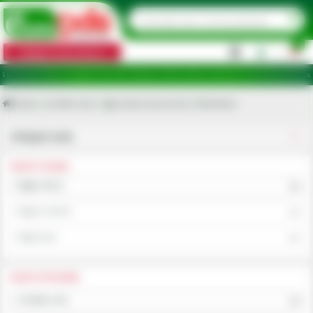
0
Categorii de produse
|
e de ridicare în județele: Ilfov, Bihor, Botoșani, Brăila, Călărași, Ialomița, Cluj, Constanța, Dolj, Giurg
Acasa
Lichidare stoc
Agricultura de precizie
Monitoare
Utilajele mele
ALEGE UTILAJUL
Alege marca
Alege modelul
Alege tipul
ALEGE CATEGORIA
Lichidare stoc