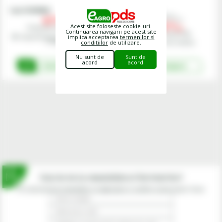
Cod
ZTN75742
Cod
ZTN75834
2347,
00
0,
00
lei
lei
1995,
00
Acest site foloseste cookie-uri.
Preturile includ TVA.
lei
Continuarea navigarii pe acest site
Preturile includ TVA.
implica acceptarea
termenilor si
Disponibilitatea va fi comunicata de
un operator
conditiilor
de utilizare.
În Stoc - Livrare imediata
Nu sunt de
Sunt de
acord
acord
Solicita oferta
Cumpara
Inscrie-te la newsletterul fermierilor!
Prin abonarea la newsletter-ul eagropds.ro confirm că am peste 16 ani.