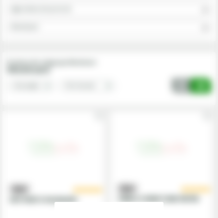
Agricultura de precizie
Monitoare
Produse din subgrupa Monitoare
Monitoare
CABLU CONECTARE FM750
AFS PARTS PACKAGES