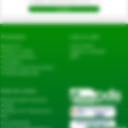
Prezentare
Link-uri utile
Despre noi
Cerere oferta
Termeni si conditii
Sugestii si reclamatii
Livrarea produselor
ANPC
Cum platesc
Garantie si returnare produse
Confidentialitate date
Date de contact
DN2, Bucureşti-Urziceni km
20+600,
Șindrilița, Com. Găneasa, Jud.
Ilfov
Tel: 0744 974 441