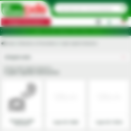
0
Categorii de produse
|
puncte de ridicare în județele: Ilfov, Bihor, Botoșani, Brăila, Călărași, Ialomița, Cluj, Constanța, Dolj, 
Acasa
Hidraulice si Pneumatice
Cuple rapide hidraulice
Utilajele mele
Grupa Cuple rapide hidraulice
Cuple rapide hidraulice
Accesorii cuple
Cuple ISO 16028
Cuple ISO 7241/A
hidraulice