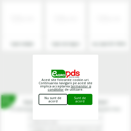
Cuple multiple
Cuple serie Agrar
xxx_Cuple ISO 7241/A
Acest site foloseste cookie-uri.
Continuarea navigarii pe acest site
implica acceptarea
termenilor si
conditiilor
de utilizare.
Nu sunt de
Sunt de
Inscrie-te la newsletterul fermierilor!
acord
acord
Prin abonarea la newsletter-ul eagropds.ro confirm că am peste 16 ani.