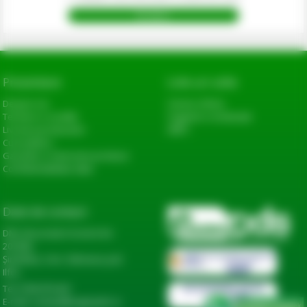
Prezentare
Link-uri utile
Despre noi
Cerere oferta
Termeni si conditii
Sugestii si reclamatii
Livrarea produselor
ANPC
Cum platesc
Garantie si returnare produse
Confidentialitate date
Date de contact
DN2, Bucureşti-Urziceni km
20+600,
Șindrilița, Com. Găneasa, Jud.
Ilfov
Tel: 0744 974 441
E-mail: contact@eagropds.ro