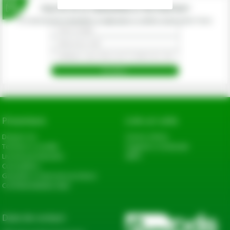
Inscrie-te la newsletterul fermierilor!
Prin abonarea la newsletter-ul eagropds.ro confirm că am peste 16 ani.
Prezentare
Link-uri utile
Despre noi
Cerere oferta
Termeni si conditii
Sugestii si reclamatii
Livrarea produselor
ANPC
Cum platesc
Garantie si returnare produse
Confidentialitate date
Date de contact