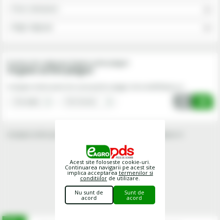
Piese cultivatoare
Alege subgrupa
Produse din subgrupa Organe active pluguri
Organe active pluguri
Cumpara online piese de uzura pentru pluguri de la eAGROpds.ro!
Cumpara online piese de uzura pentru pluguri de la eAGROpds.ro!
Acest site foloseste cookie-uri.
Continuarea navigarii pe acest site
implica acceptarea
termenilor si
conditiilor
de utilizare.
Nu sunt de
Sunt de
acord
acord