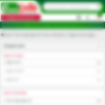
0
Categorii de produse
|
e de ridicare în județele: Ilfov, Bihor, Botoșani, Brăila, Călărași, Ialomița, Cluj, Constanța, Dolj, Giurg
Acasa
Piese utilaje agricole
Piese cultivatoare
Organe active pluguri
Utilajele mele
ALEGE UTILAJUL
Alege marca
Alege modelul
Alege tipul
ALEGE CATEGORIA
Piese utilaje agricole