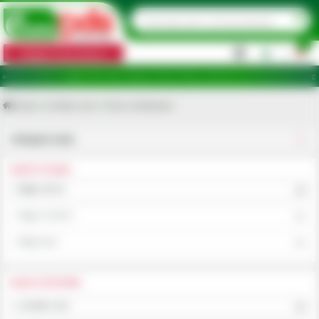
0
Categorii de produse
|
 ridicare în județele: Ilfov, Bihor, Botoșani, Brăila, Călărași, Ialomița, Cluj, Constanța, Dolj, Giurgiu, I
Acasa
Lichidare stoc
Piese cultivatoare
Utilajele mele
ALEGE UTILAJUL
Alege marca
Alege modelul
Alege tipul
ALEGE CATEGORIA
Lichidare stoc