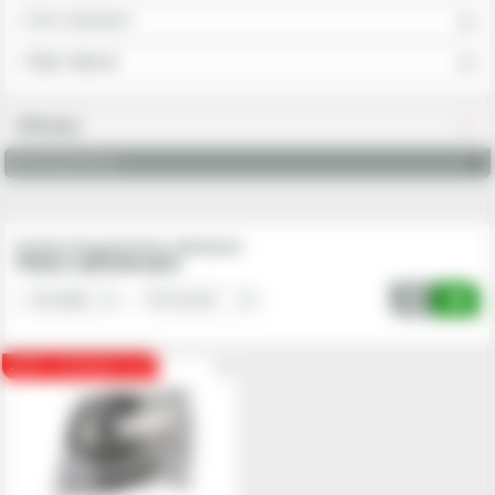
Piese cultivatoare
Alege subgrupa
Filtreaza
Articol potrivit ptr
Produse din grupa Piese cultivatoare
Piese cultivatoare
-50
LICHIDARE STOC