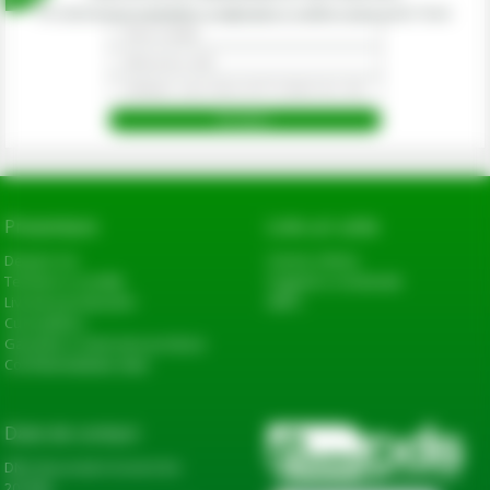
Prin abonarea la newsletter-ul eagropds.ro confirm că am peste 16 ani.
Prezentare
Link-uri utile
Despre noi
Cerere oferta
Termeni si conditii
Sugestii si reclamatii
Livrarea produselor
ANPC
Cum platesc
Garantie si returnare produse
Confidentialitate date
Date de contact
DN2, Bucureşti-Urziceni km
20+600,