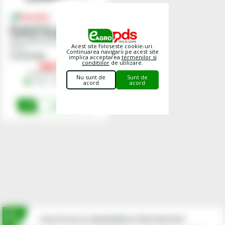
Kit garnituri - cilindru
hidraulic, RF2626900/86/88
Articol potrivit ptr:
Kverneland;
Acest site foloseste cookie-uri.
Vicon
Continuarea navigarii pe acest site
Cod
RF27593
implica acceptarea
termenilor si
conditiilor
de utilizare.
444,
00
lei
Preturile includ TVA.
Nu sunt de
Sunt de
În Stoc - Livrare imediata
acord
acord
Cumpara
Inscrie-te la newsletterul fermierilor!