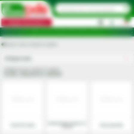
0
Categorii de produse
|
 de ridicare în județele: Ilfov, Bihor, Botoșani, Brăila, Călărași, Ialomița, Cluj, Constanța, Dolj, Giurgi
Acasa
Scule, industrie si atelier
Utilajele mele
Categoria Scule, industrie si atelier
Scule, industrie si atelier
Instrumente masura si
Scule de mana
Scule speciale
control