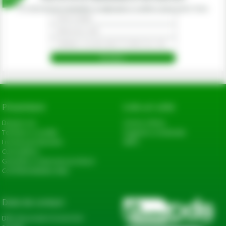
Prin abonarea la newsletter-ul eagropds.ro confirm că am peste 16 ani.
Prezentare
Link-uri utile
Despre noi
Cerere oferta
Termeni si conditii
Sugestii si reclamatii
Livrarea produselor
ANPC
Cum platesc
Garantie si returnare produse
Confidentialitate date
Date de contact
DN2, Bucureşti-Urziceni km