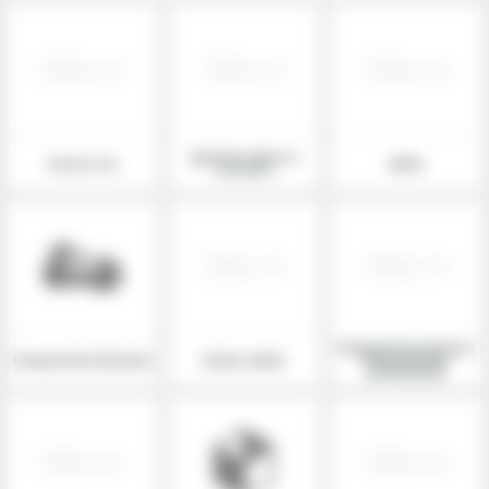
Aparate sudura si
Service roti
Altele
accesorii
Echipament protectie /
Componente hidraulice
Dotare atelier
Imbracaminte
profesionala