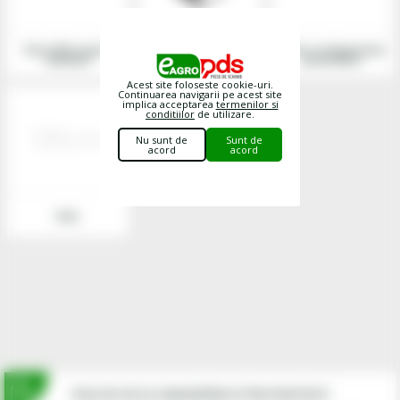
Piese DIN si piese
Scule si echipamente
Produse chimice
standard
pneumatice
Acest site foloseste cookie-uri.
Continuarea navigarii pe acest site
implica acceptarea
termenilor si
conditiilor
de utilizare.
Nu sunt de
Sunt de
acord
acord
Seko
Inscrie-te la newsletterul fermierilor!