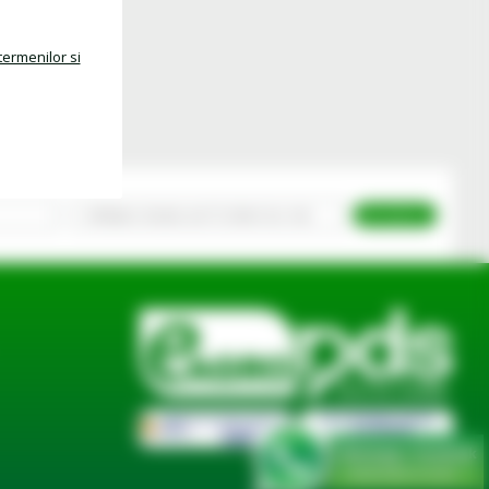
termenilor si