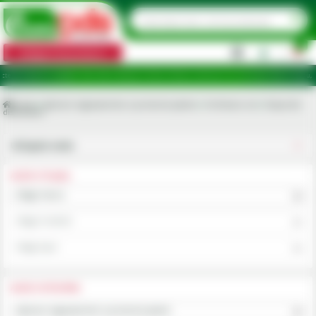
0
Categorii de produse
|
idicare în județele: Ilfov, Bihor, Botoșani, Brăila, Călărași, Ialomița, Cluj, Constanța, Dolj, Giurgiu, Iaș
Acasa
Aplicare ingrasaminte si protectie plante
Fertilizare sol
Dispozitiv
distribuitor
Utilajele mele
ALEGE UTILAJUL
Alege marca
Alege modelul
Alege tipul
ALEGE CATEGORIA
Aplicare ingrasaminte si protectie plante