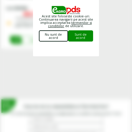
Cod
67067003
450,
00
lei
Acest site foloseste cookie-uri.
Preturile includ TVA.
Continuarea navigarii pe acest site
implica acceptarea
termenilor si
Stoc Depozit Central - termen
conditiilor
de utilizare.
mediu livrare 1-3 zile lucratoare
Nu sunt de
Sunt de
acord
acord
Cumpara
Inscrie-te la newsletterul fermierilor!
Prin abonarea la newsletter-ul eagropds.ro confirm că am peste 16 ani.