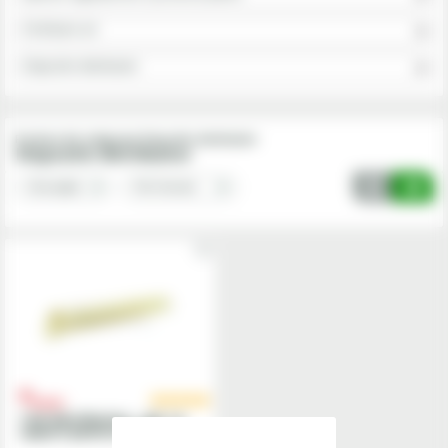
Fertilizare sol
Dispozitiv distribuitor
Produse din subgrupa Dispozitiv distribuitor
Dispozitiv distribuitor
Tub distribuitor - cpl, cu
suport pentru PS 02