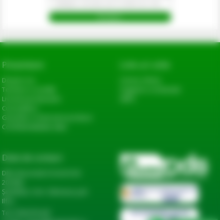
Prezentare
Link-uri utile
Despre noi
Cerere oferta
Termeni si conditii
Sugestii si reclamatii
Livrarea produselor
ANPC
Cum platesc
Garantie si returnare produse
Confidentialitate date
Date de contact
DN2, Bucureşti-Urziceni km
20+600,
Șindrilița, Com. Găneasa, Jud.
Ilfov
Tel: 0744 974 441