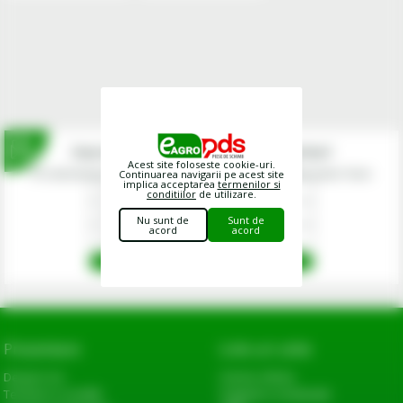
Inscrie-te la newsletterul fermierilor!
Acest site foloseste cookie-uri.
Prin abonarea la newsletter-ul eagropds.ro confirm că am peste 16 ani.
Continuarea navigarii pe acest site
implica acceptarea
termenilor si
conditiilor
de utilizare.
Nu sunt de
Sunt de
acord
acord
Prezentare
Link-uri utile
Despre noi
Cerere oferta
Termeni si conditii
Sugestii si reclamatii