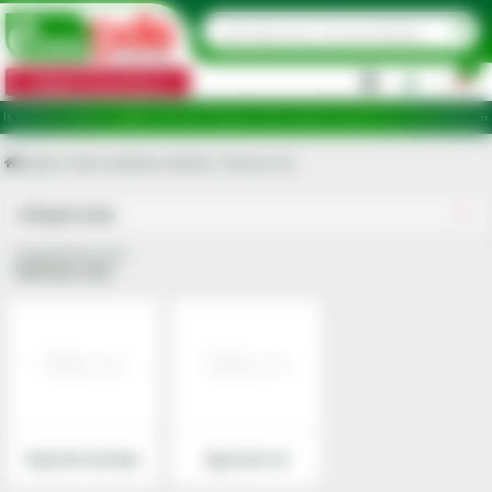
0
Categorii de produse
|
uncte de ridicare în județele: Ilfov, Bihor, Botoșani, Brăila, Călărași, Ialomița, Cluj, Constanța, Dolj, Gi
Acasa
Scule, industrie si atelier
Service roti
Utilajele mele
Grupa Service roti
Service roti
Reparatii anvelope
Siguranta roti