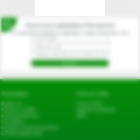
Inscrie-te la newsletterul fermierilor!
Prin abonarea la newsletter-ul eagropds.ro confirm că am peste 16 ani.
Prezentare
Link-uri utile
Despre noi
Cerere oferta
Termeni si conditii
Sugestii si reclamatii
Livrarea produselor
ANPC
Cum platesc
Garantie si returnare produse
Confidentialitate date