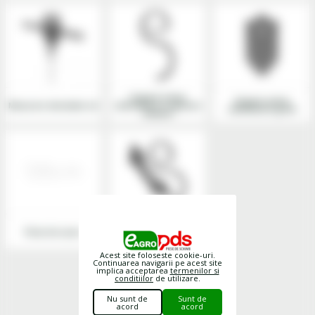
Organe active
Organe active
Masurare densitate sol
cultivatoare cu gheare
cultivatoare grele
elastice
Piese iQ parts
Piese de uzura
cultivatoare si grape
cu discuri
Acest site foloseste cookie-uri.
Continuarea navigarii pe acest site
implica acceptarea
termenilor si
conditiilor
de utilizare.
Nu sunt de
Sunt de
acord
acord