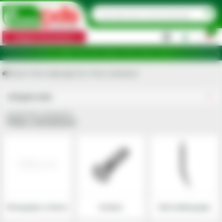
0
Categorii de produse
|
puncte de ridicare în județele: Ilfov, Bihor, Botoșani, Brăila, Călărași, Ialomița, Cluj, Constanța, Dolj, 
Acasa
Piese utilaje agricole
Piese cultivatoare
Utilajele mele
Grupa Piese cultivatoare
Piese cultivatoare
Piese grape cu discuri
Suruburi
Dinti (cutite) grapa