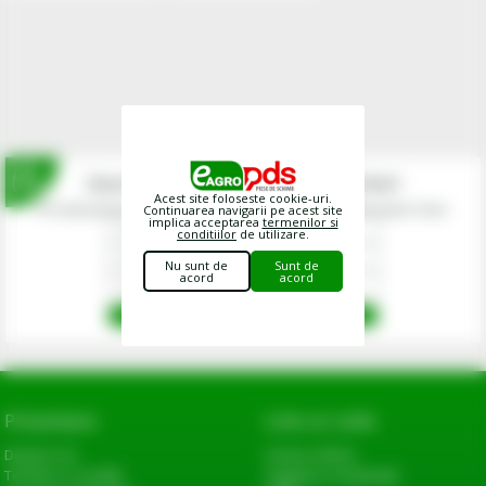
Inscrie-te la newsletterul fermierilor!
Acest site foloseste cookie-uri.
Prin abonarea la newsletter-ul eagropds.ro confirm că am peste 16 ani.
Continuarea navigarii pe acest site
implica acceptarea
termenilor si
conditiilor
de utilizare.
Nu sunt de
Sunt de
acord
acord
Prezentare
Link-uri utile
Despre noi
Cerere oferta
Termeni si conditii
Sugestii si reclamatii