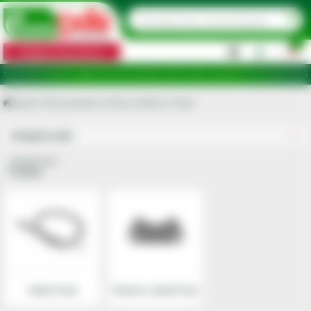
0
Categorii de produse
|
puncte de ridicare în județele: Ilfov, Bihor, Botoșani, Brăila, Călărași, Ialomița, Cluj, Constanța, Dolj, 
Acasa
Piese tractoare si Piese combine
Frane
Utilajele mele
Grupa Frane
Frane
Cabluri frana
Placute si saboti frana