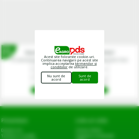
Inscrie-te la newsletterul fermierilor!
Acest site foloseste cookie-uri.
Prin abonarea la newsletter-ul eagropds.ro confirm că am peste 16 ani.
Continuarea navigarii pe acest site
implica acceptarea
termenilor si
conditiilor
de utilizare.
Nu sunt de
Sunt de
acord
acord
Prezentare
Link-uri utile
Despre noi
Cerere oferta
Termeni si conditii
Sugestii si reclamatii