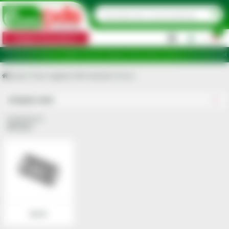
0
Categorii de produse
|
16 puncte de ridicare în județele: Ilfov, Bihor, Botoșani, Brăila, Călărași, Ialomița, Cluj, Constanța, Dol
Acasa
Piese originale CNH Industrial
Arcuri
Utilajele mele
Grupa Arcuri
Arcuri
Arcuri