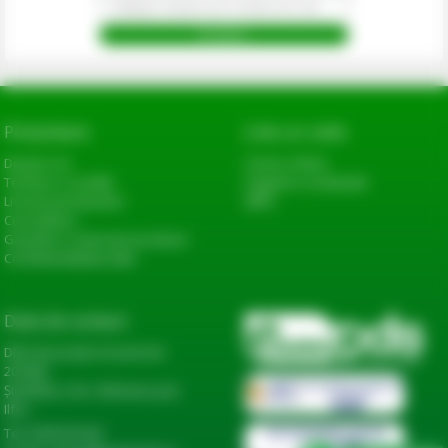
Prezentare
Link-uri utile
Despre noi
Cerere oferta
Termeni si conditii
Sugestii si reclamatii
Livrarea produselor
ANPC
Cum platesc
Garantie si returnare produse
Confidentialitate date
Date de contact
DN2, Bucureşti-Urziceni km
20+600,
Șindrilița, Com. Găneasa, Jud.
Ilfov
Tel: 0744 974 441