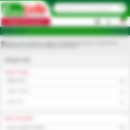
0
Categorii de produse
|
 ridicare în județele: Ilfov, Bihor, Botoșani, Brăila, Călărași, Ialomița, Cluj, Constanța, Dolj, Giurgiu, 
Acasa
Scule, industrie si atelier
Echipament protectie / Imbracaminte
profesionala
Intretinere incaltamine si accesorii
Utilajele mele
ALEGE UTILAJUL
Alege marca
Alege modelul
Alege tipul
ALEGE CATEGORIA
Scule, industrie si atelier