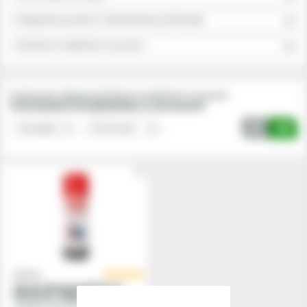
Echipament protectie / Imbracaminte profesionala
Intretinere incaltamine si accesorii
Produse din subgrupa Intretinere incaltamine si accesorii
Intretinere incaltamine si accesorii
Ballistol
Spray impermeabilizare
Pluvonin, 200ml
Ambalaj:
Spray 200 ml