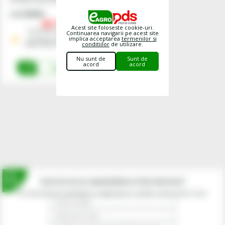
Cod
5002500
43,
00
lei
Acest site foloseste cookie-uri.
Preturile includ TVA.
Continuarea navigarii pe acest site
implica acceptarea
termenilor si
Stoc Depozit Central - termen
conditiilor
de utilizare.
mediu livrare 1-3 zile lucratoare
Nu sunt de
Sunt de
acord
acord
Cumpara
Inscrie-te la newsletterul fermierilor!
Prin abonarea la newsletter-ul eagropds.ro confirm că am peste 16 ani.