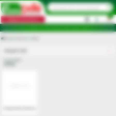
0
Categorii de produse
|
6 puncte de ridicare în județele: Ilfov, Bihor, Botoșani, Brăila, Călărași, Ialomița, Cluj, Constanța, Dolj
Acasa
Electrice
Altele
Utilajele mele
Grupa Altele
Altele
Componente iluminare