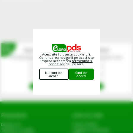
Inscrie-te la newsletterul fermierilor!
Acest site foloseste cookie-uri.
Prin abonarea la newsletter-ul eagropds.ro confirm că am peste 16 ani.
Continuarea navigarii pe acest site
implica acceptarea
termenilor si
conditiilor
de utilizare.
Nu sunt de
Sunt de
acord
acord
Prezentare
Link-uri utile
Despre noi
Cerere oferta
Termeni si conditii
Sugestii si reclamatii