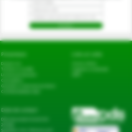
Prezentare
Link-uri utile
Despre noi
Cerere oferta
Termeni si conditii
Sugestii si reclamatii
Livrarea produselor
ANPC
Cum platesc
Garantie si returnare produse
Confidentialitate date
Date de contact
DN2, Bucureşti-Urziceni km
20+600,
Șindrilița, Com. Găneasa, Jud.