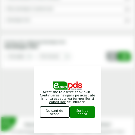
Roti, anvelope si camere aer
Anvelope mici
Produse din subgrupa Anvelope mici
Anvelope mici
Acest site foloseste cookie-uri.
Continuarea navigarii pe acest site
implica acceptarea
termenilor si
conditiilor
de utilizare.
Nu sunt de
Sunt de
acord
acord
Inscrie-te la newsletterul fermierilor!
Prin abonarea la newsletter-ul eagropds.ro confirm că am peste 16 ani.