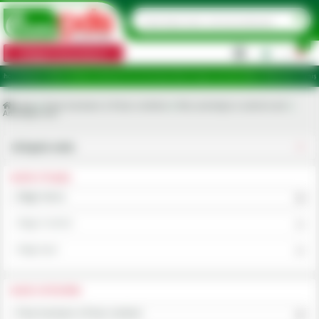
0
Categorii de produse
|
, Botoșani, Brăila, Călărași, Ialomița, Cluj, Constanța, Dolj, Giurgiu, Iași, Satu Mare, Teleorman, Timiș, 
Acasa
Piese tractoare si Piese combine
Roti, anvelope si camere aer
Anvelope mici
Utilajele mele
ALEGE UTILAJUL
Alege marca
Alege modelul
Alege tipul
ALEGE CATEGORIA
Piese tractoare si Piese combine