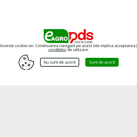
oloseste cookie-uri. Continuarea navigarii pe acest site implica acceptarea
conditiilor
de utilizare.
Nu sunt de acord
Sunt de acord