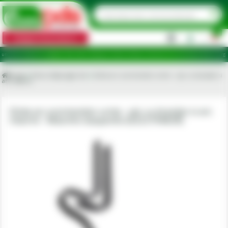
0
Categorii de produse
|
e ridicare în județele: Ilfov, Bihor, Botoșani, Brăila, Călărași, Ialomița, Cluj, Constanța, Dolj, Giurgiu,
Acasa
Piese utilaje agricole
Dinte arc scormonitor urme - cpl, cu brazdar si
arc intarire
Dinte arc scormonitor urme - cpl, cu brazdar si arc
intarire - Maschio Gaspardo [G22270462R]