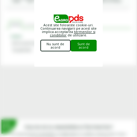
rapida
colet
plata
produse
gratuita
Electronic de Achizitii Publice
Acest site foloseste cookie-uri.
Criterii
Comentarii
Continuarea navigarii pe acest site
implica acceptarea
termenilor si
conditiilor
de utilizare.
Criterii
Articol potrivit ptr
Maschio Gaspardo
Nu sunt de
Sunt de
acord
acord
Tip aplicatie
Semanatoare
Inscrie-te la newsletterul fermierilor!
Prin abonarea la newsletter-ul eagropds.ro confirm că am peste 16 ani.