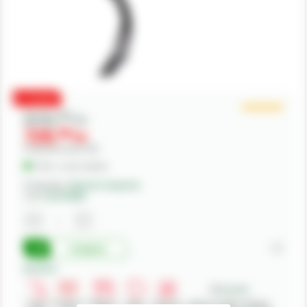
PROMO
810,
00
lei
729,
00
lei
Preturile includ TVA.
În Stoc - Livrare imediata
Producator:
Maschio Gaspardo
Cod:
G22270462R
Cumpara
Beneficii:
Livrare
Deschidere
Modalitati
Retur
Asistenta
Achizitii in SEAP - Sistemul