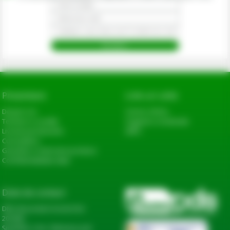
Prezentare
Link-uri utile
Despre noi
Cerere oferta
Termeni si conditii
Sugestii si reclamatii
Livrarea produselor
ANPC
Cum platesc
Garantie si returnare produse
Confidentialitate date
Date de contact
DN2, Bucureşti-Urziceni km
20+600,
Șindrilița, Com. Găneasa, Jud.