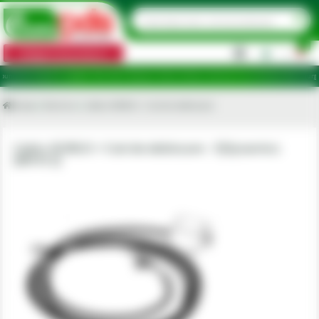
0
Categorii de produse
|
e ridicare în județele: Ilfov, Bihor, Botoșani, Brăila, Călărași, Ialomița, Cluj, Constanța, Dolj, Giurgiu, 
Acasa
Electrice
Cablu ISOBUS + Cod de deblocare
Cablu ISOBUS + Cod de deblocare - FJDynamics
[MF412]