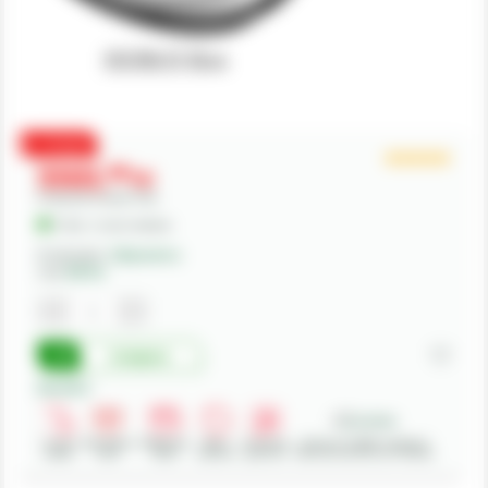
PROMO
5503,
00
lei
Preturile includ TVA.
În Stoc - Livrare imediata
Producator:
FJDynamics
Cod:
MF412
Cumpara
Beneficii:
Livrare
Deschidere
Modalitati
Retur
Asistenta
Achizitii in SEAP - Sistemul
rapida
colet
plata
produse
gratuita
Electronic de Achizitii Publice