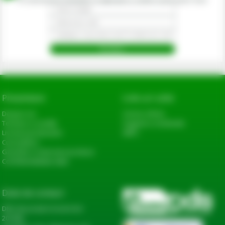
Prezentare
Link-uri utile
Despre noi
Cerere oferta
Termeni si conditii
Sugestii si reclamatii
Livrarea produselor
ANPC
Cum platesc
Garantie si returnare produse
Confidentialitate date
Date de contact
DN2, Bucureşti-Urziceni km
20+600,