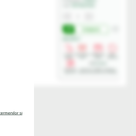
76175UH1EU
Cod:
Cumpara
Beneficii:
Livrare
Deschidere
Modalitati
Retur
rapida
colet
plata
produse
Asistenta
Achizitii in SEAP - Sistemul
gratuita
Electronic de Achizitii Publice
termenilor si