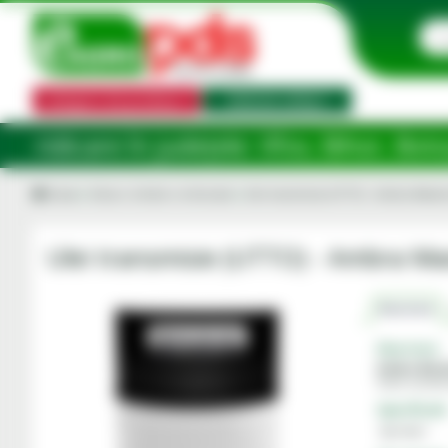
Categorii de produse
Selector utilaj
ețele: Ilfov, Bihor, Botoșani, Brăila, C
Acasa
Uleiuri, lichide si chimicale
Ulei transmisie (UTTO) - Ambra Master
Ulei transmisie (UTTO) - Ambra Ma
Descriere
Descriere
Ambra Maste
frane umede 
Specificatii
Aprobari