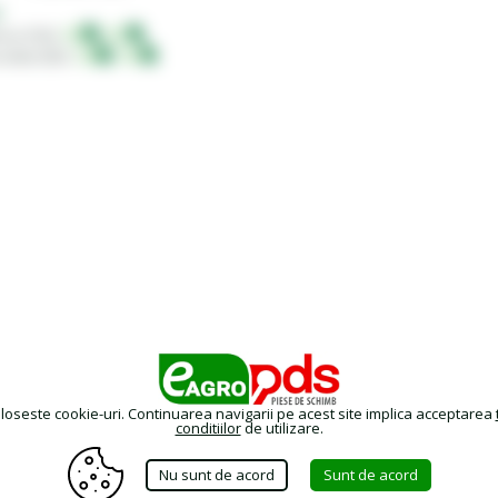
e
EN
RO
nice (TDS):
EN
RO
uritate (SDS)
PROMO
oloseste cookie-uri. Continuarea navigarii pe acest site implica acceptarea
conditiilor
de utilizare.
Nu sunt de acord
Sunt de acord