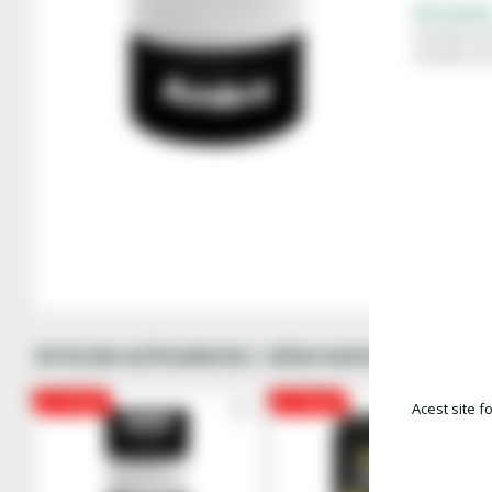
Document
Fisa date teh
Fisa date sec
Articole echivalente / alternative
PROMO
PROMO
Acest site f