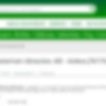
AGRICULTURA DE PRECIZIE
DESPRE NOI
PROMO
NOU IN SOR
ălărași, Ialomița, Cluj, Constanța, Dolj
tran Ultraction, 60l
stertran Ultraction, 60l - Ambra [761
Criterii
Recomandat cu
Comentarii
rtran Ultraction
- Lubrifiant cu o formulare unica, dezvoltat special pentru transm
ale utilajelor New Holland Agriculture si New Holland Construction.
CNHi MAT 3540