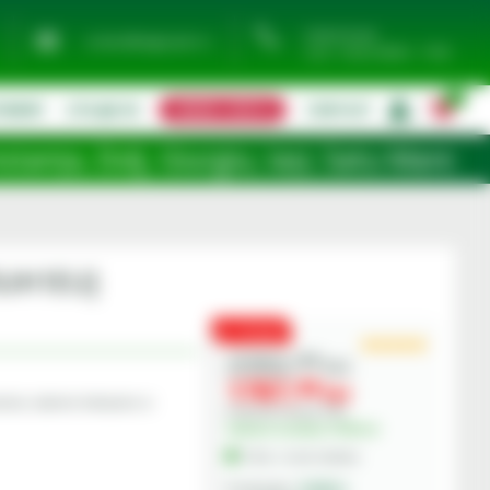
0744 974 441
contact@eagropds.ro
Luni - Vineri 08:00 - 17:00
0
TIMENT
UTILAJE SH
CERERE OFERTA
CONTACT
|
, Giurgiu, Iași, Satu Mare, Teleorman, T
75UH1EU]
PROMO
2382,
00
lei
1787,
00
lei
isii, sisteme hidraulice si
Preturile includ TVA.
Valoare ecotaxa 19.60 Lei
În Stoc - Livrare imediata
Ambra
Producator: