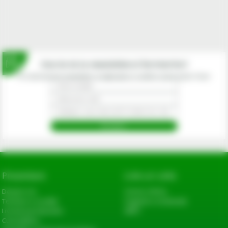
Inscrie-te la newsletterul fermierilor!
Prin abonarea la newsletter-ul eagropds.ro confirm că am peste 16 ani.
Prezentare
Link-uri utile
Despre noi
Cerere oferta
Termeni si conditii
Sugestii si reclamatii
Livrarea produselor
ANPC
Cum platesc