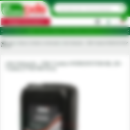
0
Categorii de produse
|
 ridicare în județele: Ilfov, Bihor, Botoșani, Brăila, Călărași, Ialomița, Cluj, Constanța, Dolj, Giurgiu, 
Acasa
Uleiuri, lichide si chimicale
Ulei hidraulic - CNH Tutela HYDROSYSTEM
68, 20l
Ulei hidraulic - CNH Tutela HYDROSYSTEM 68, 20l -
Tutela [77437RH1EU]