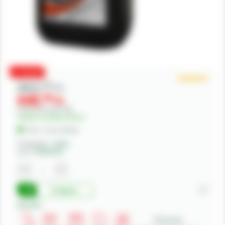
PROMO
863,
00
lei
648,
00
lei
Preturile includ TVA.
Valoare ecotaxa 6.53 Lei
În Stoc - Livrare imediata
Producator:
Tutela
Cod:
77437RH1EU
Cumpara
Beneficii: