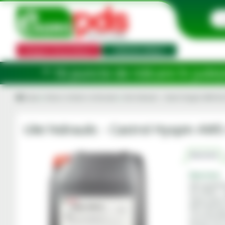
Categorii de produse
Selector utilaj
ncte de ridicare în județele: Ilfov, Bi
Acasa
Uleiuri, lichide si chimicale
Ulei hidraulic - Castrol Hyspin AWS 46,
Ulei hidraulic - Castrol Hyspin AWS 
Descriere
Descriere
DIN classific
ISO 6743/4 – 
Gama Castrol
DIN 51524 Par
Cincinnati Mi
Denison HF-0