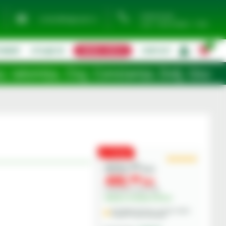
0744 974 441
contact@eagropds.ro
Luni - Vineri 08:00 - 17:00
0
TIMENT
UTILAJE SH
CERERE OFERTA
CONTACT
|
a, Cluj, Constanța, Dolj, Giurgiu, Iași,
PROMO
650,
00
lei
488,
00
lei
Preturile includ TVA.
Valoare ecotaxa 6.53 Lei
Stoc Depozit Central - termen mediu
livrare 1-3 zile lucratoare