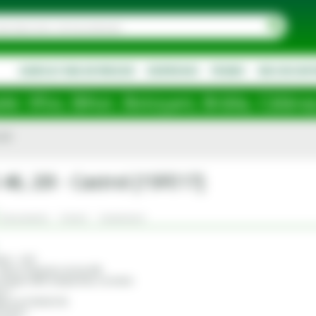
AGRICULTURA DE PRECIZIE
DESPRE NOI
PROMO
NOU IN SOR
hor, Botoșani, Brăila, Călărași, Ialomiț
 20l
46, 20l - Castrol [15FE17]
Documente
Criterii
Comentarii
ation – HLP
Uleiuri hidraulice de tip HM
 Hyspin AWS indeplineste cerintele:
t 2
lacron (P 68-69-70)
 & HF-2