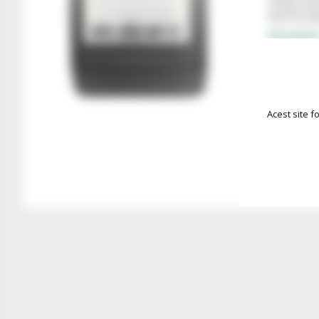
US Steel 126 
Eaton (formal
Document
Fisa date te
Acest site f