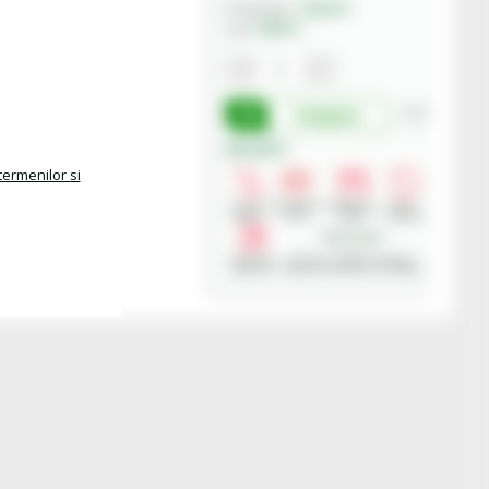
Castrol
Producator:
15FE17
Cod:
Cumpara
Beneficii:
termenilor si
Livrare
Deschidere
Modalitati
Retur
rapida
colet
plata
produse
Asistenta
Achizitii in SEAP - Sistemul
gratuita
Electronic de Achizitii Publice