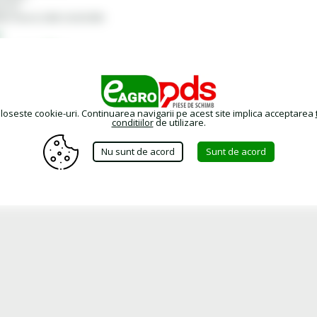
& 127
ly Vickers) I-286-S & M-2950-
e
hnice (TDS)
EN
oloseste cookie-uri. Continuarea navigarii pe acest site implica acceptarea
conditiilor
de utilizare.
Nu sunt de acord
Sunt de acord