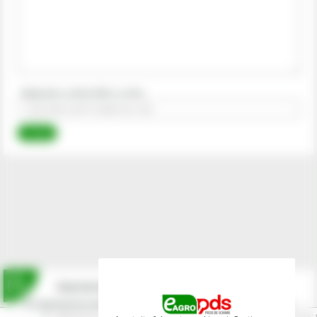
Raspunde cu litere! (NU cu cifre)
Inscrie-te la newsletterul fermierilor!
Prin abonarea la newsletter-ul eagropds.ro confirm că am peste 16 ani.