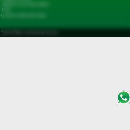
Telefonic: Luni-Vineri 08:00 –
17:00
Comenzi online Non-Stop
© 2026
eAGROpds
-
Toate drepturile rezervate