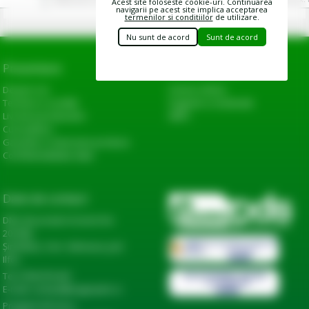
Acest site foloseste cookie-uri. Continuarea
navigarii pe acest site implica acceptarea
termenilor si conditiilor
de utilizare.
Nu sunt de acord
Sunt de acord
Prezentare
Link-uri utile
Despre noi
Cerere oferta
Termeni si conditii
Sugestii si reclamatii
Livrarea produselor
ANPC
Cum platesc
Garantie si returnare produse
Confidentialitate date
Date de contact
DN2, Bucureşti-Urziceni km
20+600,
Șindrilița, Com. Găneasa, Jud.
Ilfov
Tel: 0744 974 441
E-mail: contact@eagropds.ro
Program de lucru: