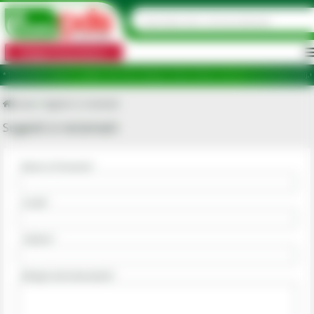
Categorii de produse
puncte de ridicare în județele: Ilfov, Bihor, Botoșani, Brăila, Călărași, Ialomița, Cluj, Constanța, Dolj, 
Acasa
Sugestii si reclamatii
Sugestii si reclamatii
Nume si Prenume*
E-mail*
Telefon*
Mesajul dumneavoastra*