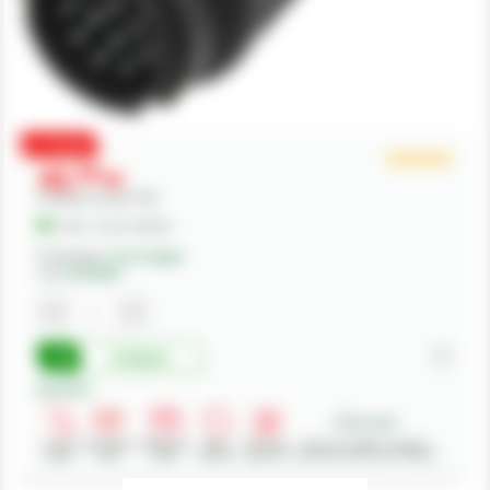
PROMO
42,
00
lei
Preturile includ TVA.
În Stoc - Livrare imediata
Producator:
Erich Jaeger
Cod:
50743920
Cumpara
Beneficii:
Livrare
Deschidere
Modalitati
Retur
Asistenta
Achizitii in SEAP - Sistemul
rapida
colet
plata
produse
gratuita
Electronic de Achizitii Publice