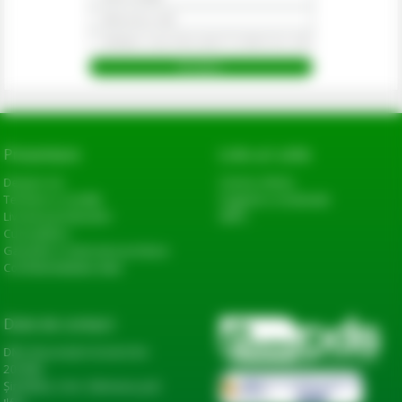
Prezentare
Link-uri utile
Despre noi
Cerere oferta
Termeni si conditii
Sugestii si reclamatii
Livrarea produselor
ANPC
Cum platesc
Garantie si returnare produse
Confidentialitate date
Date de contact
DN2, Bucureşti-Urziceni km
20+600,
Șindrilița, Com. Găneasa, Jud.