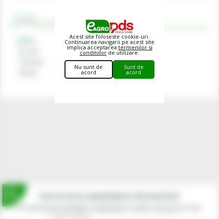
Criterii
Recomandat cu
Comentarii
Acest site foloseste cookie-uri.
Criterii
Continuarea navigarii pe acest site
implica acceptarea
termenilor si
Nr. poli
13
conditiilor
de utilizare.
Tensiune
12 V
Nu sunt de
Sunt de
acord
acord
Norma
ISO 11446
Inscrie-te la newsletterul fermierilor!
Prin abonarea la newsletter-ul eagropds.ro confirm că am peste 16 ani.