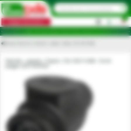
0
Categorii de produse
|
ridicare în județele: Ilfov, Bihor, Botoșani, Brăila, Călărași, Ialomița, Cluj, Constanța, Dolj, Giurgiu, I
Acasa
Electrice
Stecher - plastic, 13poli, 12V, ISO11446
Stecher - plastic, 13poli, 12V, ISO11446 - Erich
Jaeger [50743920]