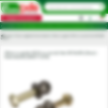
0
Categorii de produse
|
județele: Ilfov, Bihor, Botoșani, Brăila, Călărași, Ialomița, Cluj, Constanța, Dolj, Giurgiu, Iași, Satu Ma
Acasa
Piese originale Kverneland
Sfera cu guler M16 cu surub hex M16x90
(2buc)
Sfera cu guler M16 cu surub hex M16x90 (2buc) -
Kverneland [KK071259]