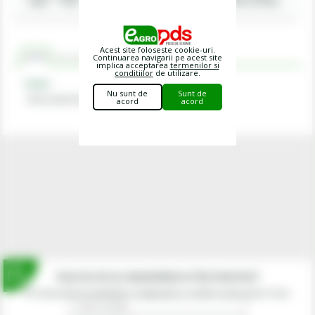
rapida
colet
plata
produse
gratuita
Electronic de Achizitii Publice
Acest site foloseste cookie-uri.
Continuarea navigarii pe acest site
Criterii
Recomandat cu
Comentarii
implica acceptarea
termenilor si
conditiilor
de utilizare.
Criterii
Nu sunt de
Sunt de
Articol potrivit ptr
Kverneland
acord
acord
Inscrie-te la newsletterul fermierilor!
Prin abonarea la newsletter-ul eagropds.ro confirm că am peste 16 ani.