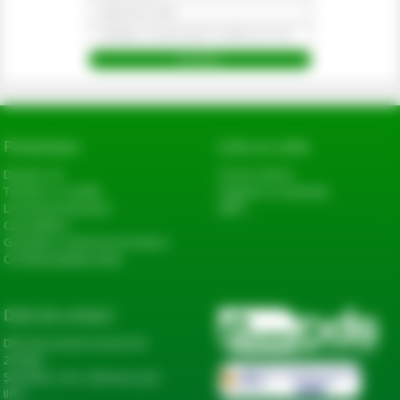
Prezentare
Link-uri utile
Despre noi
Cerere oferta
Termeni si conditii
Sugestii si reclamatii
Livrarea produselor
ANPC
Cum platesc
Garantie si returnare produse
Confidentialitate date
Date de contact
DN2, Bucureşti-Urziceni km
20+600,
Șindrilița, Com. Găneasa, Jud.
Ilfov