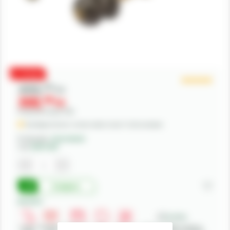
PROMO
408,
00
lei
368,
00
lei
Preturile includ TVA.
Stoc Depozit Central - termen mediu livrare 1-3 zile lucratoare
Producator:
Kverneland
Cod:
KK071259
Cumpara
Beneficii:
Livrare
Deschidere
Modalitati
Retur
Asistenta
Achizitii in SEAP - Sistemul