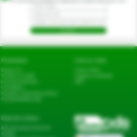
Prin abonarea la newsletter-ul eagropds.ro confirm că am peste 16 ani.
Prezentare
Link-uri utile
Despre noi
Cerere oferta
Termeni si conditii
Sugestii si reclamatii
Livrarea produselor
ANPC
Cum platesc
Garantie si returnare produse
Confidentialitate date
Date de contact
DN2, Bucureşti-Urziceni km
20+600,