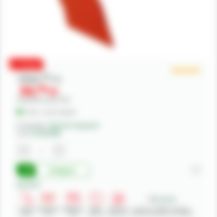
PROMO
104,
00
lei
94,
00
lei
Preturile includ TVA.
În Stoc - Livrare imediata
Producator:
Maschio Gaspardo
Cod:
G15226340R
Cumpara
Beneficii:
Livrare
Deschidere
Modalitati
Retur
Asistenta
Achizitii in SEAP - Sistemul
rapida
colet
plata
produse
gratuita
Electronic de Achizitii Publice