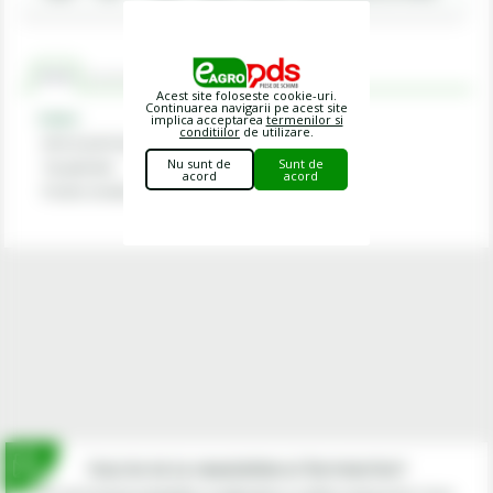
Criterii
Recomandat cu
Comentarii
Acest site foloseste cookie-uri.
Continuarea navigarii pe acest site
Criterii
implica acceptarea
termenilor si
conditiilor
de utilizare.
Articol potrivit ptr
Maschio Gaspardo
Nu sunt de
Sunt de
Tip aplicatie
Semanatoare
acord
acord
Pozitie montare
Dreapta
Inscrie-te la newsletterul fermierilor!