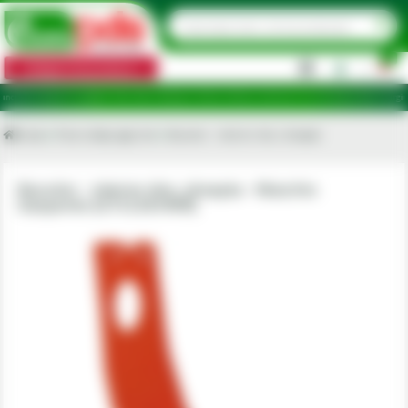
0
Categorii de produse
|
 ridicare în județele: Ilfov, Bihor, Botoșani, Brăila, Călărași, Ialomița, Cluj, Constanța, Dolj, Giurgiu, I
Acasa
Piese utilaje agricole
Razuitor - interior disc, dreapta
Razuitor - interior disc, dreapta - Maschio
Gaspardo [G15226340R]