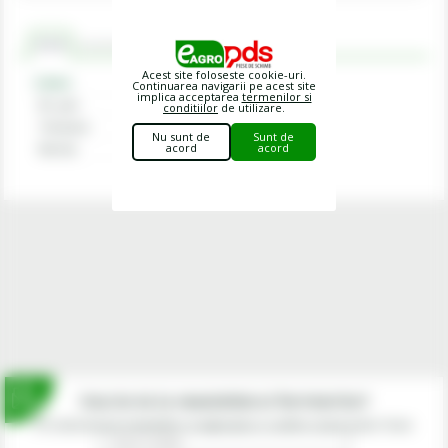
Criterii
Recomandat cu
Comentarii
Acest site foloseste cookie-uri.
Criterii
Continuarea navigarii pe acest site
implica acceptarea
termenilor si
Nr. poli
5
conditiilor
de utilizare.
Tensiune
24 V
Nu sunt de
Sunt de
acord
acord
Norma
ISO 1724
Inscrie-te la newsletterul fermierilor!
Prin abonarea la newsletter-ul eagropds.ro confirm că am peste 16 ani.