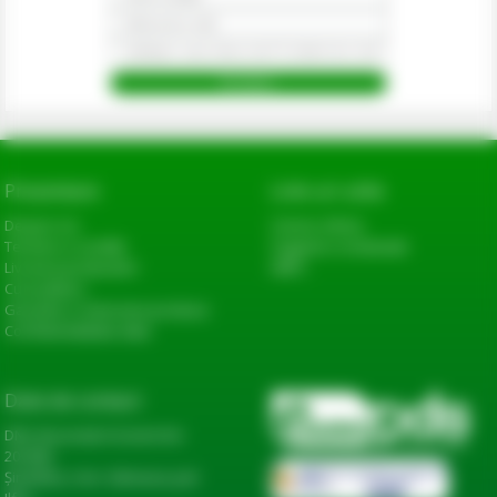
Prezentare
Link-uri utile
Despre noi
Cerere oferta
Termeni si conditii
Sugestii si reclamatii
Livrarea produselor
ANPC
Cum platesc
Garantie si returnare produse
Confidentialitate date
Date de contact
DN2, Bucureşti-Urziceni km
20+600,
Șindrilița, Com. Găneasa, Jud.