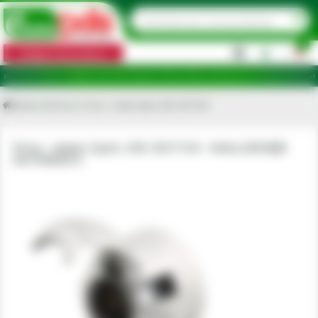
0
Categorii de produse
|
 de ridicare în județele: Ilfov, Bihor, Botoșani, Brăila, Călărași, Ialomița, Cluj, Constanța, Dolj, Giurgiu
Acasa
Electrice
Priza - metal, 5poli, 24V, ISO1724
Priza - metal, 5poli, 24V, ISO1724 - Hella [4558JB
001940001]