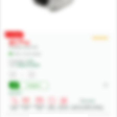
PROMO
87,
00
lei
Preturile includ TVA.
În Stoc - Livrare imediata
Producator:
Hella
Cod:
4558JB 001940001
Cumpara
Beneficii:
Livrare
Deschidere
Modalitati
Retur
Asistenta
Achizitii in SEAP - Sistemul
rapida
colet
plata
produse
gratuita
Electronic de Achizitii Publice