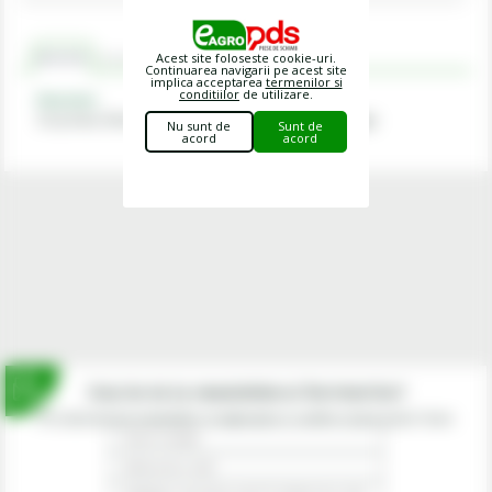
Acest site foloseste cookie-uri.
Descriere
Recomandat cu
Comentarii
Continuarea navigarii pe acest site
implica acceptarea
termenilor si
conditiilor
de utilizare.
Descriere
Un produs Olimac-Dragotec pentru hedere Olimac Drago.
Nu sunt de
Sunt de
acord
acord
Inscrie-te la newsletterul fermierilor!
Prin abonarea la newsletter-ul eagropds.ro confirm că am peste 16 ani.