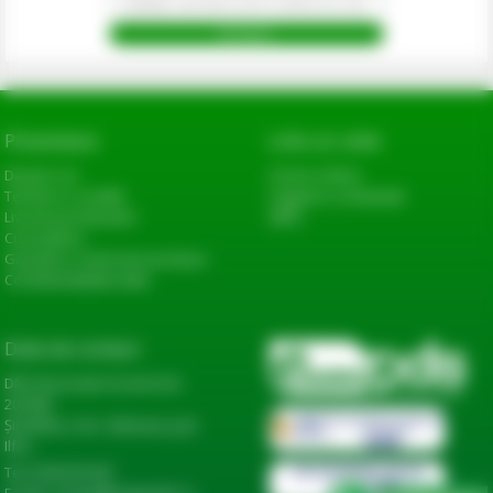
Prezentare
Link-uri utile
Despre noi
Cerere oferta
Termeni si conditii
Sugestii si reclamatii
Livrarea produselor
ANPC
Cum platesc
Garantie si returnare produse
Confidentialitate date
Date de contact
DN2, Bucureşti-Urziceni km
20+600,
Șindrilița, Com. Găneasa, Jud.
Ilfov
Tel: 0744 974 441