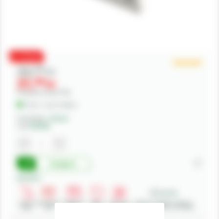
PROMO
32,
00
lei
31,
00
lei
Preturile includ TVA.
În Stoc - Livrare imediata
Producator:
Olimac
Cod:
DR9340
Cumpara
Beneficii:
Livrare
Deschidere
Modalitati
Retur
Asistenta
Achizitii in SEAP - Sistemul
rapida
colet
plata
produse
gratuita
Electronic de Achizitii Publice