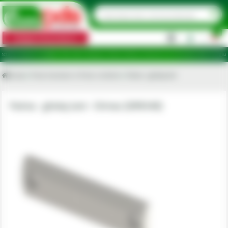
0
Categorii de produse
|
 ridicare în județele: Ilfov, Bihor, Botoșani, Brăila, Călărași, Ialomița, Cluj, Constanța, Dolj, Giurgiu, I
Acasa
Piese tractoare si Piese combine
Patina - ghidaj lant
Patina - ghidaj lant - Olimac [DR9340]