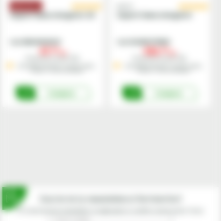
AGCO
Suport lama stergator 24
Suport lama stergator
Cod
9XW204163241
Cod
H524810170020
47,
582,
00
00
lei
lei
Preturile includ TVA.
Preturile includ TVA.
Stoc Depozit Central - termen mediu
Stoc Depozit Central - termen mediu
livrare 1-3 zile lucratoare
livrare 1-3 zile lucratoare
Cumpara
Cumpara
Inscrie-te la newsletterul fermierilor!
Prin abonarea la newsletter-ul eagropds.ro confirm că am peste 16 ani.