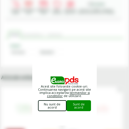
Livrare
Deschidere
Modalitati
Retur
Asistenta
Achizitii in SEAP - Sistemul
rapida
colet
plata
produse
gratuita
Electronic de Achizitii Publice
Criterii
Recomandat cu
Comentarii
Criterii
Versiune
Standard
Articole echivalente / alternative
Acest site foloseste cookie-uri.
Continuarea navigarii pe acest site
implica acceptarea
termenilor si
conditiilor
de utilizare.
Nu sunt de
Sunt de
acord
acord