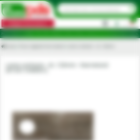
0
Categorii de produse
|
dicare în județele: Ilfov, Bihor, Botoșani, Brăila, Călărași, Ialomița, Cluj, Constanța, Dolj, Giurgiu, Iaș
Acasa
Piese originale Kverneland
Lama cositoare - dr, 126mm
Lama cositoare - dr, 126mm - Kverneland
[KT5611040001]