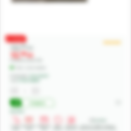
PROMO
13,
00
lei
12,
00
lei
Preturile includ TVA.
În Stoc - Livrare imediata
Producator:
Kverneland
Cod:
KT5611040001
Cumpara
Beneficii:
Livrare
Deschidere
Modalitati
Retur
Asistenta
Achizitii in SEAP - Sistemul
rapida
colet
plata
produse
gratuita
Electronic de Achizitii Publice