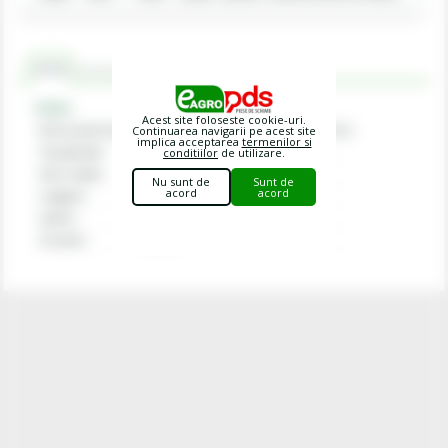
Criterii
Recomandat cu
Comentarii
Criterii
Acest site foloseste cookie-uri.
Articol potrivit ptr
Deutz-Fahr; Kubota; Kverneland; Vicon
Continuarea navigarii pe acest site
implica acceptarea
termenilor si
Tip aplicatie
Cositoare
conditiilor
de utilizare.
Sens rotatie
Dreapta
Nu sunt de
Sunt de
acord
acord
Lungime
126 mm
Latime
48 mm
Grosime
4 mm