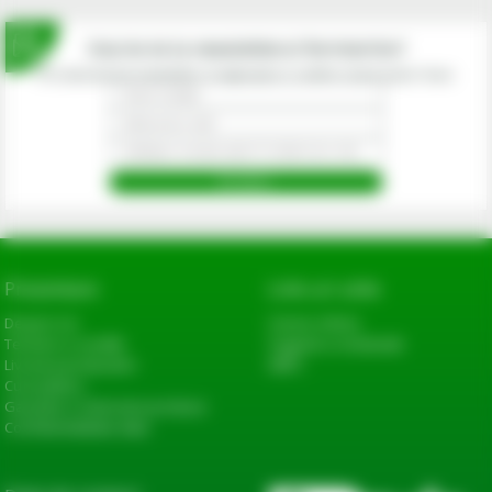
Inscrie-te la newsletterul fermierilor!
Prin abonarea la newsletter-ul eagropds.ro confirm că am peste 16 ani.
Prezentare
Link-uri utile
Despre noi
Cerere oferta
Termeni si conditii
Sugestii si reclamatii
Livrarea produselor
ANPC
Cum platesc
Garantie si returnare produse
Confidentialitate date