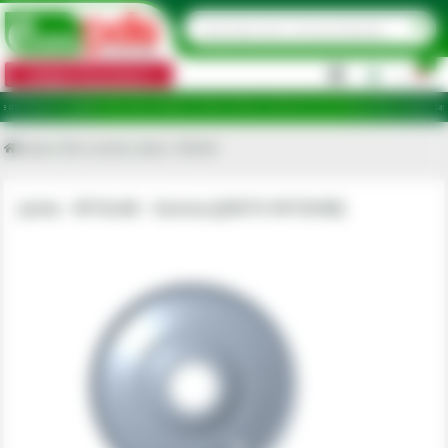
0
Categorii de produse
|
icare în județele: Ilfov, Bihor, Botoșani, Brăila, Călărași, Ialomița, Cluj, Constanța, Dolj, Giurgiu, Iași
Acasa
Roti si senile
Janta - W10x46
Janta - W10x46 - Vanina [JANTA W10X46]