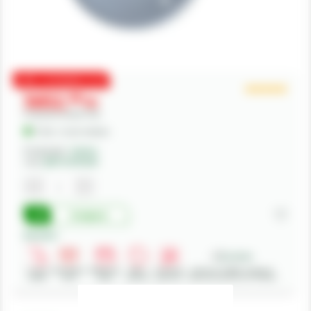
-50
LICHIDARE STOC
5652,
00
lei
Preturile includ TVA.
În Stoc - Livrare imediata
Producator:
Vanina
Cod:
JANTA W10X46
Cumpara
Beneficii:
Livrare
Deschidere
Modalitati
Retur
Asistenta
Achizitii in SEAP - Sistemul
rapida
colet
plata
produse
gratuita
Electronic de Achizitii Publice