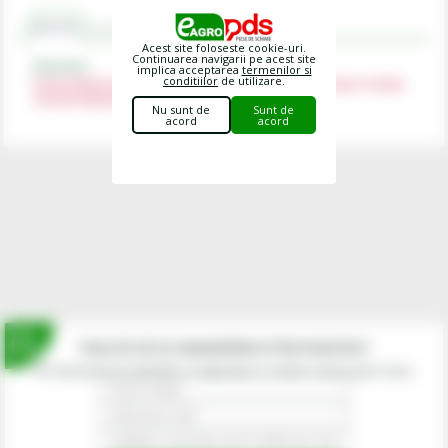
Descriere
Comentarii
Acest site foloseste cookie-uri.
Continuarea navigarii pe acest site
Descriere
implica acceptarea
termenilor si
conditiilor
de utilizare.
Pretul afisat include o reducere de 50% si este valabil doar in limita
stocului disponibil!
Nu sunt de
Sunt de
acord
acord
Inscrie-te la newsletterul fermierilor!
Prin abonarea la newsletter-ul eagropds.ro confirm că am peste 16 ani.