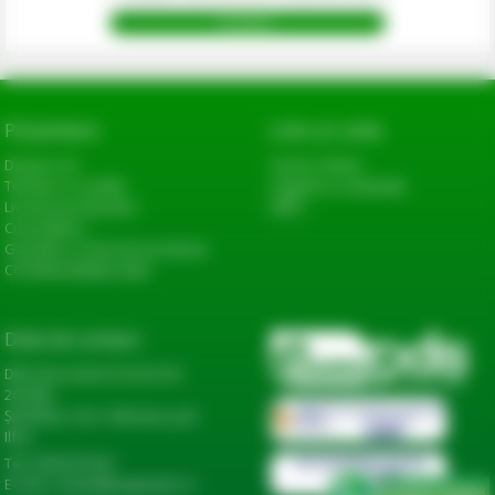
Prezentare
Link-uri utile
Despre noi
Cerere oferta
Termeni si conditii
Sugestii si reclamatii
Livrarea produselor
ANPC
Cum platesc
Garantie si returnare produse
Confidentialitate date
Date de contact
DN2, Bucureşti-Urziceni km
20+600,
Șindrilița, Com. Găneasa, Jud.
Ilfov
Tel: 0744 974 441
E-mail: contact@eagropds.ro