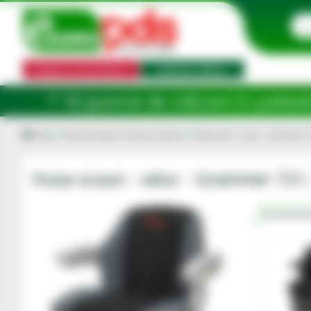
Categorii de produse
Selector utilaj
e ridicare în județele: Ilfov, Bihor, Bo
Acasa
Piese tractoare si Piese combine
Husa scaun - velur - Grammer 72
Husa scaun - velur - Grammer 721,
Recomanda