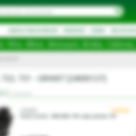
AGRICULTURA DE PRECIZIE
DESPRE NOI
PROMO
NOU IN SOR
toșani, Brăila, Călărași, Ialomița, Cluj
1, 722, 731
 722, 731 - GRANIT [24000127]
t cu
Comentarii
GRAMMER
Scaun tractor - MSG 95G / 721, susp. pneum. 12V