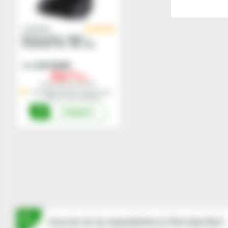
GRAMMER
Husa scaun - velur -
Grammer 721, 722, 731,
Actimo, Compacto,
Maximo, Primo
2401200866
Cod
753,
00
lei
Preturile includ TVA.
Stoc Depozit Central - termen mediu
livrare 1-3 zile lucratoare
Cumpara
Inscrie-te la newsletterul fermierilor!