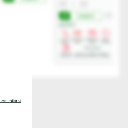
Cumpara
Beneficii:
Livrare
Deschidere
Modalitati
Retur
rapida
colet
plata
produse
Asistenta
Achizitii in SEAP - Sistemul
gratuita
Electronic de Achizitii Publice
termenilor si