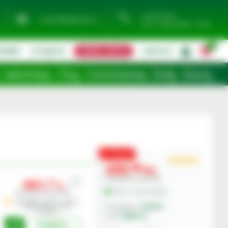
0744 974 441
contact@eagropds.ro
Luni - Vineri 08:00 - 17:00
0
TIMENT
UTILAJE SH
CERERE OFERTA
CONTACT
|
, Constanța, Dolj, Giurgiu, Iași, Satu M
PROMO
439,
00
lei
Preturile includ TVA.
4931,
00
lei
În Stoc - Livrare imediata
Preturile includ TVA.
Stoc Depozit Central - termen
GRANIT
Producator:
mediu livrare 1-3 zile
lucratoare
24000127
Cod:
Cumpara