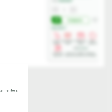
84565867
Cod:
Cumpara
Beneficii:
Livrare
Deschidere
Modalitati
Retur
rapida
colet
plata
produse
Asistenta
Achizitii in SEAP - Sistemul
gratuita
Electronic de Achizitii Publice
termenilor si