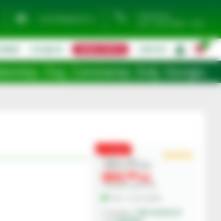
0744 974 441
contact@eagropds.ro
Luni - Vineri 08:00 - 17:00
0
TIMENT
UTILAJE SH
CERERE OFERTA
CONTACT
|
j, Constanța, Dolj, Giurgiu, Iași, Satu 
PROMO
781,
00
lei
664,
00
lei
Preturile includ TVA.
În Stoc - Livrare imediata
CNH Industrial
Producator: