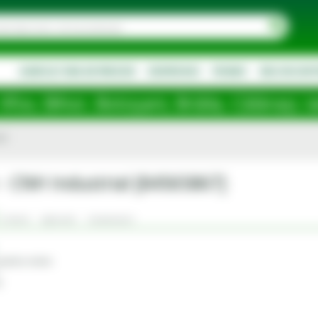
AGRICULTURA DE PRECIZIE
DESPRE NOI
PROMO
NOU IN SOR
otoșani, Brăila, Călărași, Ialomița, Clu
ni
 - CNH Industrial [84565867]
Criterii
Aplicatii
Comentarii
i pentru motor.
a