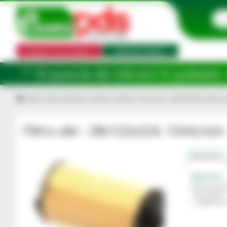
Categorii de produse
Selector utilaj
e ridicare în județele: Ilfov, Bihor, B
Acasa
Piese tractoare si Piese combine
Filtru ulei - 28x122x224, 12micro
Filtru ulei - 28x122x224, 12microni
Descriere
Descriere
Filtru de ule
• Tip: Cartus
• Cu garnitur