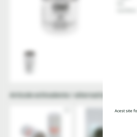
Filet
Grad filtrare
Articole echivalente / alternative
Acest site f