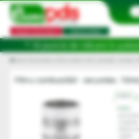
Categorii de produse
Selector utilaj
de ridicare în județele: Ilfov, Bihor, B
Acasa
Piese tractoare si Piese combine
Filtru combustibil - secundar, 
Filtru combustibil - secundar, 10m
Criterii
R
Criterii
Articol potri
Tip aplicatie
Diametru ex
Lungime