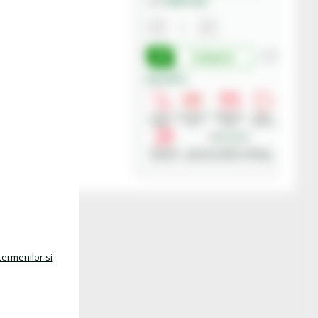
84412164
Cod:
Cumpara
Beneficii:
Livrare
Deschidere
Modalitati
Retur
rapida
colet
plata
produse
Asistenta
Achizitii in SEAP - Sistemul
gratuita
Electronic de Achizitii Publice
termenilor si