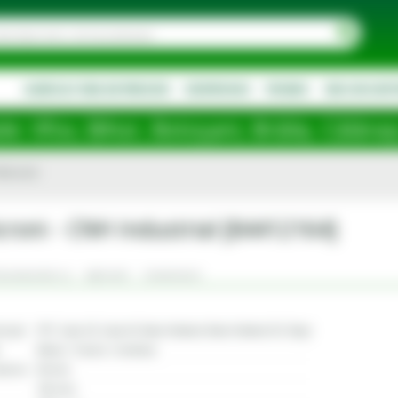
AGRICULTURA DE PRECIZIE
DESPRE NOI
PROMO
NOU IN SOR
otoșani, Brăila, Călărași, Ialomița, Cl
10microni
icroni - CNH Industrial [84412164]
ecomandat cu
Aplicatii
Comentarii
vit ptr
FPT; Case CE; Case IH; New Holland; New Holland CE; Steyr
Motor; Tractor; Combina
terior
94 mm
192 mm