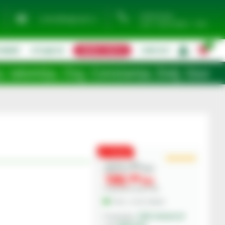
0744 974 441
contact@eagropds.ro
Luni - Vineri 08:00 - 17:00
0
TIMENT
UTILAJE SH
CERERE OFERTA
CONTACT
|
uj, Constanța, Dolj, Giurgiu, Iași, Satu
PROMO
221,
00
lei
188,
00
lei
Preturile includ TVA.
În Stoc - Livrare imediata
CNH Industrial
Producator: