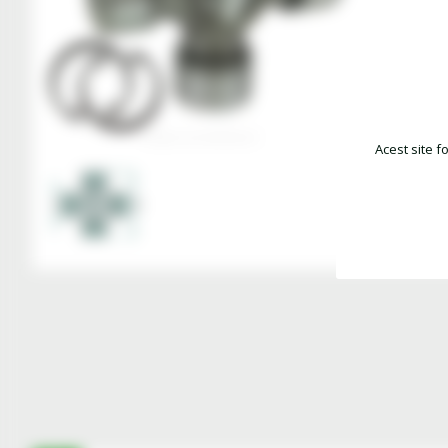
Acest site f