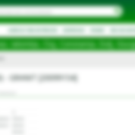
AGRICULTURA DE PRECIZIE
DESPRE NOI
PROMO
NOU IN SOR
Cluj, Constanța, Dolj, Giurgiu, Iași, S
63)
63) - GRANIT [20099154]
omentarii
4
terior
78 mm
terior
45 mm
63 mm