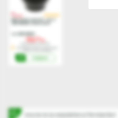
Bila tirant central - cat.4
(45x78x63), heavy duty
200120032
Cod
152,
00
lei
Preturile includ TVA.
Stoc Depozit Central - termen mediu
livrare 1-3 zile lucratoare
Cumpara
Inscrie-te la newsletterul fermierilor!