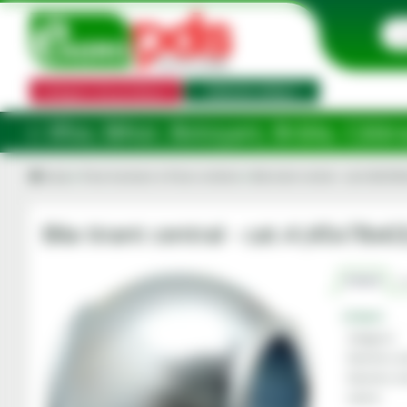
Categorii de produse
Selector utilaj
, Botoșani, Brăila, Călărași, Ialomița, 
Acasa
Piese tractoare si Piese combine
Bila tirant central - cat.4 (45x78x
Bila tirant central - cat.4 (45x78x
Criterii
C
Criterii
Categorie
Diametru ex
Diametru in
Latime