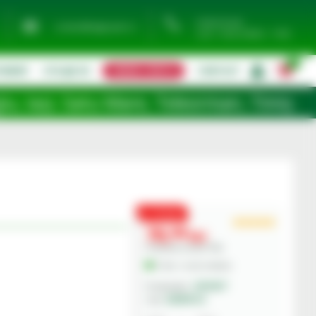
0744 974 441
contact@eagropds.ro
Luni - Vineri 08:00 - 17:00
0
TIMENT
UTILAJE SH
CERERE OFERTA
CONTACT
|
atu Mare, Teleorman, Timiș, Tulcea, Vasl
PROMO
70,
00
lei
Preturile includ TVA.
În Stoc - Livrare imediata
GRANIT
Producator:
20099154
Cod: