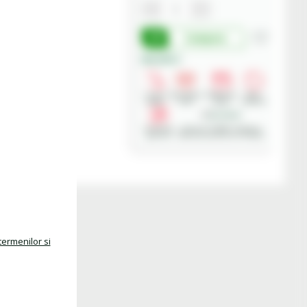
Cumpara
Beneficii:
Livrare
Deschidere
Modalitati
Retur
rapida
colet
plata
produse
Asistenta
Achizitii in SEAP - Sistemul
gratuita
Electronic de Achizitii Publice
termenilor si