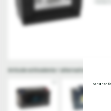
• Polaritate b
Articole echivalente / alternative
Acest site f