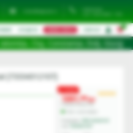
0744 974 441
contact@eagropds.ro
Luni - Vineri 08:00 - 17:00
0
TIMENT
UTILAJE SH
CERERE OFERTA
CONTACT
|
, Constanța, Dolj, Giurgiu, Iași, Satu M
ial [73334312107]
PROMO
1091,
00
lei
Preturile includ TVA.
În Stoc - Livrare imediata
CNH Industrial
Producator:
73334312107
Cod: