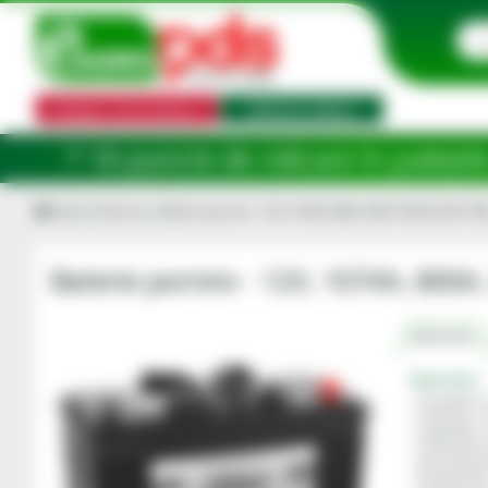
Categorii de produse
Selector utilaj
e ridicare în județele: Ilfov, Bihor, Bo
Acasa
Electrice
Baterie pornire - 12V, 107Ah, 800A, 349x175x235, B0, ETN
Baterie pornire - 12V, 107Ah, 800
Descriere
Descriere
• Tip baterie
• Tensiune: 1
• Capacitate:
• Curent porn
• Dimensiuni 
• Tip baza: B0