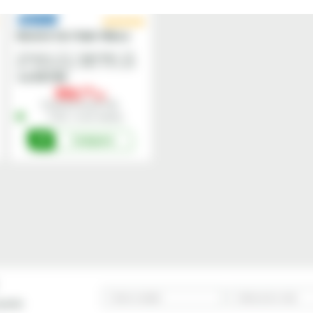
Baterie 12v 110ah 750cca
Tensiune:
12 V •
Capacitate:
110
Ah •
Dimensiuni:
349 x 175 x 235
mm
EG1100
Cod
956,
00
lei
Preturile includ TVA.
În Stoc - Livrare imediata
Cumpara
 peste