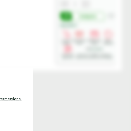
Cumpara
Beneficii:
Livrare
Deschidere
Modalitati
Retur
rapida
colet
plata
produse
Asistenta
Achizitii in SEAP - Sistemul
gratuita
Electronic de Achizitii Publice
termenilor si