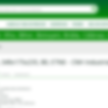
AGRICULTURA DE PRECIZIE
DESPRE NOI
PROMO
NOU IN SOR
toșani, Brăila, Călărași, Ialomița, Cluj
0
A, 349x175x235, B0, ETN0 - CNH Industr
Criterii
Comentarii
: umeda, fara intretinere
2 V
 107 Ah
ire la rece: 800 A
(LxlxH): 349 x 175 x 235 mm