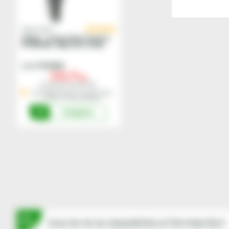
Sauermann
Aripa - roata fata tractor,
PP/EPDM, 420x1315, R720,
ptr anv 375/75-20
11310304
Cod
171,
00
lei
Preturile includ TVA.
Stoc Depozit Central - termen mediu
livrare 1-3 zile lucratoare
Cumpara
Inscrie-te la newsletterul fermierilor!