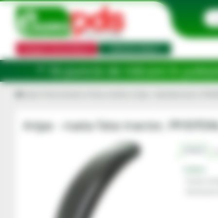
Categorii de produse
Selector utilaj
e ridicare în județele: Ilfov, Bihor, Bo
Acasa
Piese tractoare si Piese combine
Aripa - roata fata tractor, PP/E
Aripa - roata fata tractor, PP/EP
Criterii
C
Criterii
Pozitie mon
Dimensiune