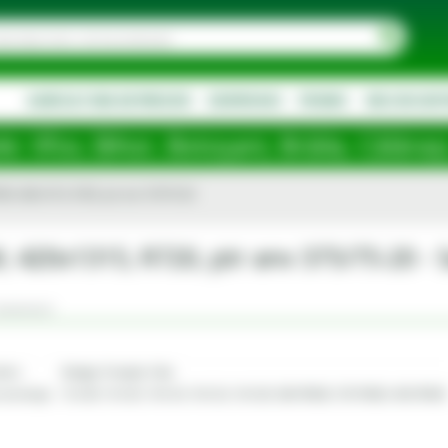
AGRICULTURA DE PRECIZIE
DESPRE NOI
PROMO
NOU IN SOR
toșani, Brăila, Călărași, Ialomița, Cluj
PDM, 420x1315, R720, ptr anv 375/75-20
DM, 420x1315, R720, ptr anv 375/75-20
omentarii
tare
Stanga; Dreapta; Fata
 anvelopa
13.6-28; 14.5-20; 14.9-24; 14.9-26; 14.9-28; 360/70R28; 375/75R20; 405/70R20