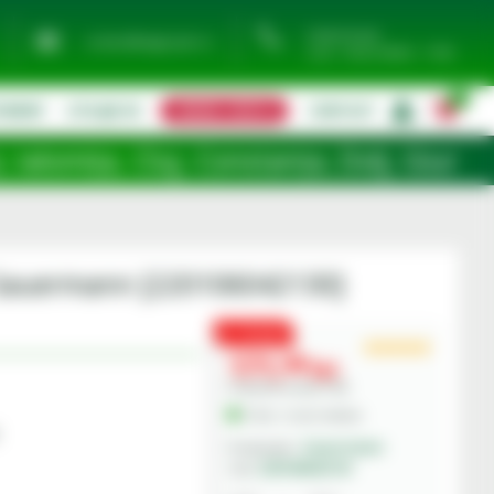
0744 974 441
contact@eagropds.ro
Luni - Vineri 08:00 - 17:00
0
TIMENT
UTILAJE SH
CERERE OFERTA
CONTACT
|
, Constanța, Dolj, Giurgiu, Iași, Satu 
 - Sauermann [220106042130]
PROMO
171,
00
lei
Preturile includ TVA.
În Stoc - Livrare imediata
Sauermann
Producator:
220106042130
Cod: