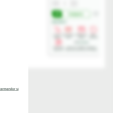
Cumpara
Beneficii:
Livrare
Deschidere
Modalitati
Retur
rapida
colet
plata
produse
Asistenta
Achizitii in SEAP - Sistemul
gratuita
Electronic de Achizitii Publice
termenilor si